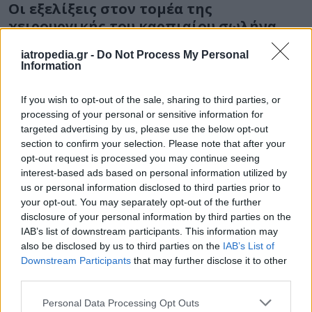
Οι εξελίξεις στον τομέα της
χειρουργικής του καρπιαίου σωλήνα
Στο κλασικό χειρουργείο του καρπιαίου σωλήνα
iatropedia.gr -
Do Not Process My Personal
Information
με τοπική νάρκωση, χρειάζεται να τοποθετηθεί
ένα πιεσόμετρο στο μπράτσο το οποίο είναι
If you wish to opt-out of the sale, sharing to third parties, or
φουσκωμένο σε όλη τη διάρκεια του
processing of your personal or sensitive information for
χειρουργείου για να σταματήσει την κυκλοφορία
targeted advertising by us, please use the below opt-out
του αίματος. Αυτό αρκετές φορές προκαλεί
section to confirm your selection. Please note that after your
opt-out request is processed you may continue seeing
δυσφορία στον ασθενή με αποτελέσματα να
interest-based ads based on personal information utilized by
είναι απαραίτητο να του δοθεί μέθη.
us or personal information disclosed to third parties prior to
your opt-out. You may separately opt-out of the further
Τα τελευταία χρόνια, η χρήση αυτού του
disclosure of your personal information by third parties on the
πιεσόμετρου μπορεί να αποφευχθεί με μία
IAB’s list of downstream participants. This information may
ειδική τεχνική τοπικής νάρκωσης που λέγεται
also be disclosed by us to third parties on the
IAB’s List of
WALANT και με την οποία ο ασθενής παραμένει
Downstream Participants
that may further disclose it to other
third parties.
πλήρως ανώδυνος σε όλη τη διάρκεια του
χειρουργείου, χωρίς μέθη και έχει λιγότερο
Personal Data Processing Opt Outs