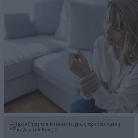
Προσθήκη του iatropedia.gr ως προτεινόμενη
πηγή στην Google