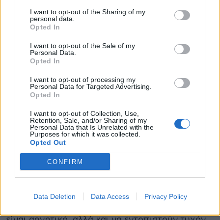
μετεγχειρητικό πόνο. Επίσης, νεότερες τεχνικές
I want to opt-out of the Sharing of my
συρραφής του δέρματος επιτρέπουν να βραχεί
personal data.
το χειρουργημένο χέρι 5-6 μέρες μετά το
Opted In
χειρουργείο και δεν χρειάζεται αφαίρεση
I want to opt-out of the Sale of my
ραμμάτων.
Personal Data.
Opted In
Δείτε επίσης:
Το περπάτημα μπορεί
I want to opt-out of processing my
Personal Data for Targeted Advertising.
να μειώσει τον πόνο στη μέση –
Opted In
Χρειάζονται 100 λεπτά την ημέρα
I want to opt-out of Collection, Use,
Retention, Sale, and/or Sharing of my
Personal Data that Is Unrelated with the
Purposes for which it was collected.
Επιπλέον, τα τελευταία χρόνια το
Opted Out
υπερηχογράφημα (υπέρηχος) έχει βοηθήσει
CONFIRM
πολύ, τόσο στη διάγνωση όσο και στη θεραπεία.
Με το υπερηχογράφημα προ του χειρουργείου,
μπορεί να επιβεβαιωθεί η διάγνωση ακόμα και
Data Deletion
Data Access
Privacy Policy
σε περιπτώσεις που το ηλεκτρομυογράφημα
είναι αρνητικό, αλλά και να εντοπιστούν τυχόν