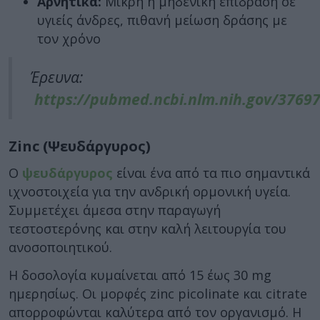
Αρνητικά:
Μικρή ή μηδενική επίδραση σε
υγιείς άνδρες, πιθανή μείωση δράσης με
τον χρόνο
Έρευνα:
https://pubmed.ncbi.nlm.nih.gov/3769
Zinc (Ψευδάργυρος)
Ο
ψευδάργυρος
είναι ένα από τα πιο σημαντικά
ιχνοστοιχεία για την ανδρική ορμονική υγεία.
Συμμετέχει άμεσα στην παραγωγή
τεστοστερόνης και στην καλή λειτουργία του
ανοσοποιητικού.
Η δοσολογία κυμαίνεται από 15 έως 30 mg
ημερησίως. Οι μορφές zinc picolinate και citrate
απορροφώνται καλύτερα από τον οργανισμό. Η