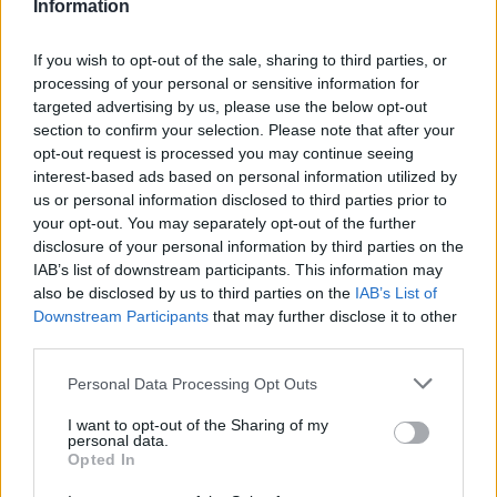
Information
συνολική λειτουργία οργανισμού
Αρνητικά:
Δεν αυξάνει άμεσα την
If you wish to opt-out of the sale, sharing to third parties, or
τεστοστερόνη
processing of your personal or sensitive information for
targeted advertising by us, please use the below opt-out
Έρευνα:
section to confirm your selection. Please note that after your
opt-out request is processed you may continue seeing
https://pubmed.ncbi.nlm.nih.gov/3769
interest-based ads based on personal information utilized by
us or personal information disclosed to third parties prior to
your opt-out. You may separately opt-out of the further
Tribulus Terrestris
disclosure of your personal information by third parties on the
IAB’s list of downstream participants. This information may
Το tribulus είναι από τα πιο διαφημισμένα
also be disclosed by us to third parties on the
IAB’s List of
συμπληρώματα, αλλά η επιστημονική του βάση
Downstream Participants
that may further disclose it to other
είναι πιο περιορισμένη. Η κύρια δράση του
third parties.
φαίνεται να είναι στη βελτίωση της λίμπιντο και
Personal Data Processing Opt Outs
όχι στην αύξηση τεστοστερόνης.
I want to opt-out of the Sharing of my
Η δοσολογία κυμαίνεται από 750 έως 1500 mg
personal data.
ημερησίως.
Opted In