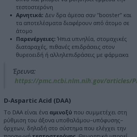
τεστοστερόνη
Αρνητικά:
Δεν δρα άμεσα σαν “booster” και
τα αποτελέσματα διαφέρουν από άτομο σε
άτομο
Παρενέργειες:
Ήπια υπνηλία, στομαχικές
διαταραχές, πιθανές επιδράσεις στον
θυρεοειδή ή αλληλεπιδράσεις με φάρμακα
Έρευνα:
https://pmc.ncbi.nlm.nih.gov/articles
D-Aspartic Acid (DAA)
Το DAA είναι ένα
αμινοξύ
που συμμετέχει στη
ρύθμιση του άξονα υποθαλάμου–υπόφυσης–
όρχεων, δηλαδή στο σύστημα που ελέγχει την
παραγωγή
τεστοστερόνης
. Θεωρητικά μπορεί