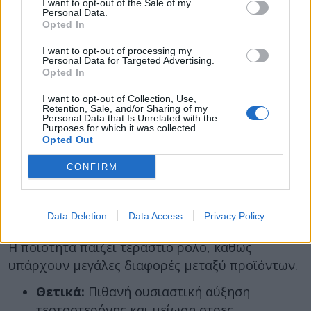
Θετικά:
I want to opt-out of the Sale of my
Βελτιώνει τη σεξουαλική επιθυμία
Personal Data.
Αρνητικά
: Δεν αυξάνει σημαντικά την
Opted In
τεστοστερόνη
I want to opt-out of processing my
Personal Data for Targeted Advertising.
Opted In
Tongkat Ali (Eurycoma longifolia)
I want to opt-out of Collection, Use,
Το tongkat ali είναι από τα πιο υποσχόμενα
Retention, Sale, and/or Sharing of my
Personal Data that Is Unrelated with the
φυσικά συμπληρώματα για την τεστοστερόνη.
Purposes for which it was collected.
Δρα τόσο μειώνοντας την κορτιζόλη όσο και
Opted Out
αυξάνοντας τη βιοδιαθέσιμη τεστοστερόνη.
CONFIRM
Η δοσολογία είναι 200–400 mg ημερησίως από
τυποποιημένο εκχύλισμα υψηλής ποιότητας
Data Deletion
Data Access
Privacy Policy
(standardized σε eurycomanone).
Η ποιότητα παίζει τεράστιο ρόλο, καθώς
υπάρχουν μεγάλες διαφορές μεταξύ προϊόντων.
Θετικά:
Πιθανή ουσιαστική αύξηση
τεστοστερόνης και μείωση στρες