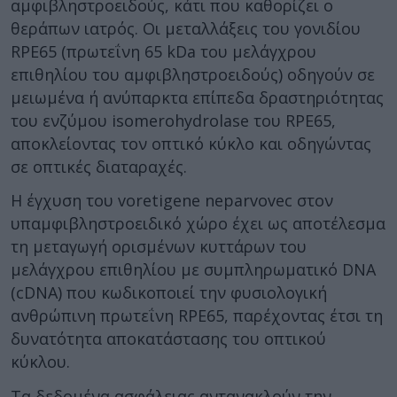
αμφιβληστροειδούς, κάτι που καθορίζει ο
θεράπων ιατρός. Οι μεταλλάξεις του γονιδίου
RPE65 (πρωτεΐνη 65 kDa του μελάγχρου
επιθηλίου του αμφιβληστροειδούς) οδηγούν σε
μειωμένα ή ανύπαρκτα επίπεδα δραστηριότητας
του ενζύμου isomerohydrolase του RPE65,
αποκλείοντας τον οπτικό κύκλο και οδηγώντας
σε οπτικές διαταραχές.
Η έγχυση του voretigene neparvovec στον
υπαμφιβληστροειδικό χώρο έχει ως αποτέλεσμα
τη μεταγωγή ορισμένων κυττάρων του
μελάγχρου επιθηλίου με συμπληρωματικό DNA
(cDNA) που κωδικοποιεί την φυσιολογική
ανθρώπινη πρωτεΐνη RPE65, παρέχοντας έτσι τη
δυνατότητα αποκατάστασης του οπτικού
κύκλου.
Τα δεδομένα ασφάλειας αντανακλούν την