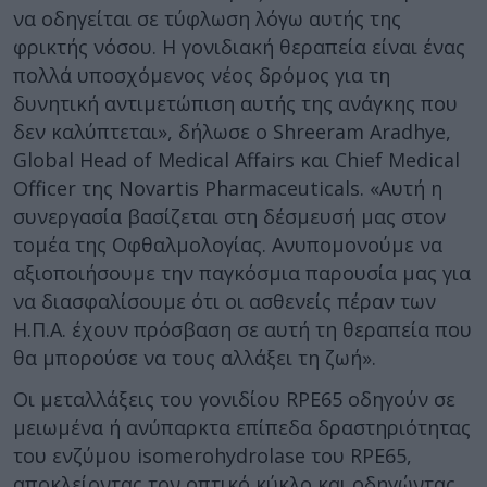
να οδηγείται σε τύφλωση λόγω αυτής της
φρικτής νόσου. Η γονιδιακή θεραπεία είναι ένας
πολλά υποσχόμενος νέος δρόμος για τη
δυνητική αντιμετώπιση αυτής της ανάγκης που
δεν καλύπτεται», δήλωσε ο Shreeram Aradhye,
Global Head of Medical Affairs και Chief Medical
Officer της Novartis Pharmaceuticals. «Αυτή η
συνεργασία βασίζεται στη δέσμευσή μας στον
τομέα της Οφθαλμολογίας. Ανυπομονούμε να
αξιοποιήσουμε την παγκόσμια παρουσία μας για
να διασφαλίσουμε ότι οι ασθενείς πέραν των
Η.Π.Α. έχουν πρόσβαση σε αυτή τη θεραπεία που
θα μπορούσε να τους αλλάξει τη ζωή».
Οι μεταλλάξεις του γονιδίου RPE65 οδηγούν σε
μειωμένα ή ανύπαρκτα επίπεδα δραστηριότητας
του ενζύμου isomerohydrolase του RPE65,
αποκλείοντας τον οπτικό κύκλο και οδηγώντας