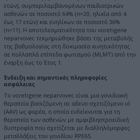
ετών), συμπεριλαμβανομένων παιδιατρικών
ασθενών σε ποσοστό 64% (n=20, ηλικία από 4
έως 17 ετών) και ενηλίκων σε ποσοστό 36%
(n=11). Η αποτελεσματικότητα του voretigene
neparvovec τεκμηριώθηκε βάσει της μεταβολής
της βαθμολογίας στη δοκιμασία κινητικότητας
σε πολλαπλά επίπεδα φωτισμού (MLMT) από την
έναρξη έως το Έτος 1.
Ένδειξη και σημαντικές πληροφορίες
ασφάλειας
Το voretigene neparvovec είναι μια γονιδιακή
θεραπεία βασιζόμενη σε αδενο-σχετιζόμενο ιό
(AAV) ως φορέα, η οποία ενδείκνυται για τη
θεραπεία των ασθενών με αμφιβληστροειδική
δυστροφία που σχετίζεται με διαλληλόμορφες
μεταλλάξεις του γονιδίου RPE65.