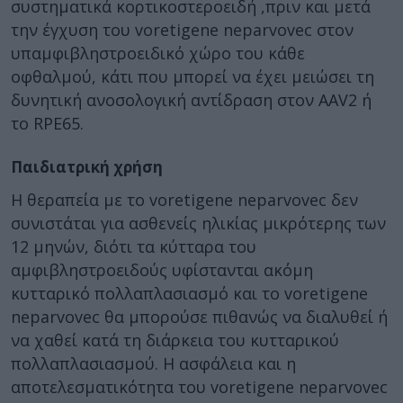
συστηματικά κορτικοστεροειδή ,πριν και μετά
την έγχυση του voretigene neparvovec στον
υπαμφιβληστροειδικό χώρο του κάθε
οφθαλμού, κάτι που μπορεί να έχει μειώσει τη
δυνητική ανοσολογική αντίδραση στον AAV2 ή
το RPE65.
Παιδιατρική χρήση
Η θεραπεία με το voretigene neparvovec δεν
συνιστάται για ασθενείς ηλικίας μικρότερης των
12 μηνών, διότι τα κύτταρα του
αμφιβληστροειδούς υφίστανται ακόμη
κυτταρικό πολλαπλασιασμό και το voretigene
neparvovec θα μπορούσε πιθανώς να διαλυθεί ή
να χαθεί κατά τη διάρκεια του κυτταρικού
πολλαπλασιασμού. Η ασφάλεια και η
αποτελεσματικότητα του voretigene neparvovec