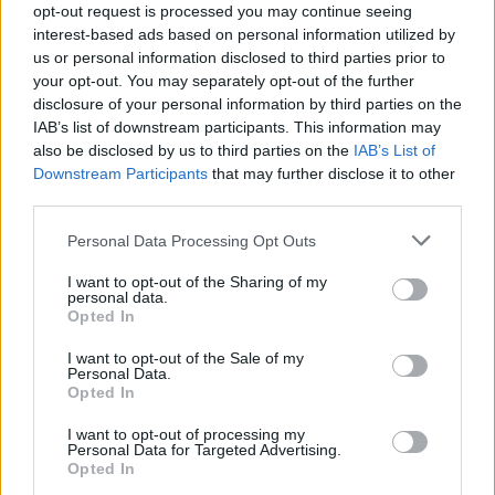
ειδικά η επέμβαση υαλοειδεκτομής,
opt-out request is processed you may continue seeing
συσχετίζεται με αυξημένη επίπτωση ανάπτυξης
interest-based ads based on personal information utilized by
us or personal information disclosed to third parties prior to
ή/και εξέλιξης καταρράκτη.
your opt-out. You may separately opt-out of the further
disclosure of your personal information by third parties on the
Ανεπιθύμητες αντιδράσεις:
IAB’s list of downstream participants. This information may
also be disclosed by us to third parties on the
IAB’s List of
• Σε κλινικές μελέτες, οφθαλμικές ανεπιθύμητες
Downstream Participants
that may further disclose it to other
ενέργειες εμφανίστηκαν στο 66% των
third parties.
συμμετεχόντων στη μελέτη (57% των οφθαλμών
στους οποίους έγινε έγχυση), οι οποίες
Personal Data Processing Opt Outs
ενδεχομένως σχετίζονται με το voretigene
I want to opt-out of the Sharing of my
neparvovec, τη διαδικασία της έγχυσης στον
personal data.
Opted In
υπαμφιβληστροειδικό χώρο, τη συγχορήγηση
κορτικοστεροειδών, ή έναν συνδυασμό αυτών
I want to opt-out of the Sale of my
Personal Data.
των διαδικασιών και προϊόντων.
Opted In
• Οι πιο συχνές ανεπιθύμητες ενέργειες
I want to opt-out of processing my
(επίπτωση ≥ 5% των συμμετεχόντων στη μελέτη)
Personal Data for Targeted Advertising.
Opted In
ήταν η υπεραιμία του επιπεφυκότα (22%), ο