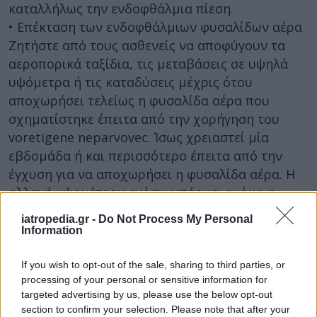
καταλλήλως την ενδοφθάλμια πίεση.
• Επέκταση των ενδοφθάλμιων φυσαλίδων αέρα
Ζητήστε από τους ασθενείς να αποφύγουν τα
αεροπορικά ταξίδια, τις μεταβάσεις σε υψηλά
υψόμετρα ή τις καταδύσεις μέχρις ότου
αποχωρήσει τελείως η φυσαλίδα αέρα που
σχηματίστηκε έπειτα από την χορήγηση του
voretigene neparvovec. Ίσως χρειαστεί μία
εβδομάδα ή και περισσότερο έπειτα από την
έγχυση για να αποχωρήσει η φυσαλίδα αέρα. Η
αλλαγή υψομέτρου ενόσω υπάρχει ακόμα η
φυσαλίδα αέρα μπορεί να οδηγήσει σε μη
iatropedia.gr -
Do Not Process My Personal
αναστρέψιμη απώλεια όρασης. Επαληθεύστε ότι
Information
έχει αποχωρήσει η φυσαλίδα αέρα μέσω
οφθαλμολογικής εξέτασης.
If you wish to opt-out of the sale, sharing to third parties, or
processing of your personal or sensitive information for
• Καταρράκτης: Η έγχυση του voretigene
targeted advertising by us, please use the below opt-out
neparvovec στον υπαμφιβληστροειδικό χώρο,
section to confirm your selection. Please note that after your