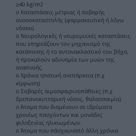
≥40 kg/m2
o Καταστάσεις μέτριας ή σοβαρής
ανοσοκαταστολής (φαρμακευτική ή λόγω
νόσου).
o Νευρολογικές ή νευρομυϊκές καταστάσεις
που επηρεάζουν τον μηχανισμό της
κατάποσης ή το αντανακλαστικό του βήχα,
ή προκαλούν αδυναμία των μυών της
αναπνοής.
o Χρόνια ηπατική ανεπάρκεια (π.χ.
κίρρωση).
o Σοβαρές αιμοσφαιρινοπάθειες (π.χ.
δρεπανοκυτταρική νόσος, θαλασσαιμία).
o Άτομα που διαμένουν σε ιδρύματα
χρονίως πασχόντων και μονάδες
φιλοξενίας ηλικιωμένων.
o Άτομα που πάσχουναπό άλλη χρόνια