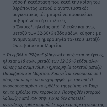
νόσο ή κατάσταση που κατά την κρίση του
θεράποντος ιατρού ο αναπνευστικός
συγκυτιακός ιός μπορεί να προκαλέσει
σοβαρή νόσο ή επιπλοκές.
o Έγκυες*, ηλικίας από 18 ετών και άνω,
μεταξύ των 32-36+6 εβδομάδων κύησης με
αναμενόμενη ημερομηνία τοκετού μεταξύ
Οκτωβρίου και Μαρτίου.
*
Το εμβόλιο RSVpreF (Abrysvo) συστήνεται σε έγκυες,
ηλικίας ≥18 ετών, μεταξύ των 32-36+6 εβδομάδων
κύησης με αναμενόμενη ημερομηνία τοκετού μεταξύ
Οκτωβρίου και Μαρτίου. Χορηγείται ενδομυϊκά σε 1
δόση και μπορεί να συγχορηγηθεί με την anti-D
ανοσοσοσφαιρίνη, το εμβόλιο
της γρίπης, το Tdap
και το εμβόλιο του κορονoϊού. Προηγηθέν ιστορικό
λοίμωξης από RSV στην
έγκυο δεν αποτελεί
αντένδειξη εμβολιασμού. Σε οξεία εμπύρετη νόσο της