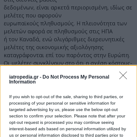
δεδομένων, είναι αρκετά περιορισμένη, ιδίως σε
μελέτες που αφορούν
ευρωπαϊκούς πληθυσμούς. Η πλειονότητα των
μελετών αφορά σε πληθυσμούς στις ΗΠΑ
ή τον Καναδά, ενώ ολιγάριθμες διερευνητικές
μελέτες της οικονομικής αξιολόγησης
καταγράφονται επί του παρόντος στην Ευρώπη.
Οι μελέτες συγκλίνουν στο ότι η σχέση κόστους-
αποτελεσματικότητας του εμβολίου εξαρτάται
iatropedia.gr -
Do Not Process My Personal
σημαντικά από παραμέτρους όπως η επίπτωση
Information
της νόσου, η εκτιμώμενη αποτελεσματικότητα
και η τιμή του εμβολίου.
If you wish to opt-out of the sale, sharing to third parties, or
processing of your personal or sensitive information for
Στην Ευρώπη και μέχρι σήμερα, περιορισμένος
targeted advertising by us, please use the below opt-out
αριθμός χωρών έχουν εντάξει τον εμβολιασμό
section to confirm your selection. Please note that after your
έναντι RSV στο Εθνικό τους πρόγραμμα
opt-out request is processed you may continue seeing
interest-based ads based on personal information utilized by
(Ηνωμένο Βασίλειο, η
us or personal information disclosed to third parties prior to