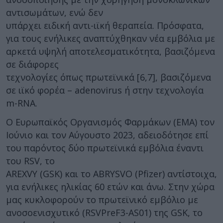
αντισωμάτων, ενώ δεν
υπάρχει ειδική αντι-ιϊκή θεραπεία. Πρόσφατα,
για τους ενήλικες αναπτύχθηκαν νέα εμβόλια με
αρκετά υψηλή αποτελεσματικότητα, βασιζόμενα
σε διάφορες
τεχνολογίες όπως πρωτεϊνικά [6,7], βασιζόμενα
σε ιϊκό φορέα – adenovirus ή στην τεχνολογία
m-RNA.
Ο Ευρωπαϊκός Οργανισμός Φαρμάκων (ΕΜΑ) τον
Ιούνιο και τον Αύγουστο 2023, αδειοδότησε επί
του παρόντος δύο πρωτεϊνικά εμβόλια έναντι
του RSV, το
AREXVY (GSK) και το ABRYSVO (Pfizer) αντίστοιχα,
για ενήλικες ηλικίας 60 ετών και άνω. Στην χώρα
μας κυκλοφορούν το πρωτεϊνικό εμβόλιο με
ανοσοενισχυτικό (RSVPreF3-AS01) της GSK, το