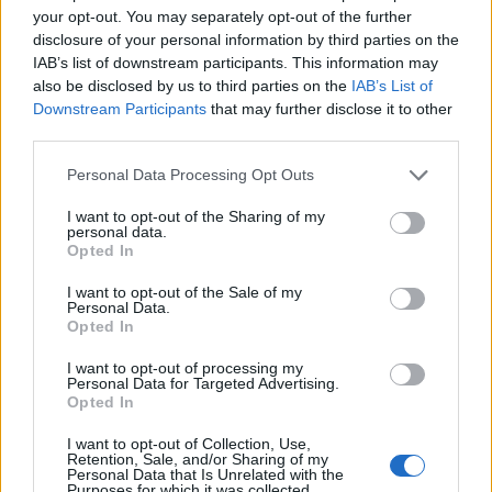
Αυστρία, το Βέλγιο και η Σουηδία) με
your opt-out. You may separately opt-out of the further
διαφορετικές ενδείξεις και
disclosure of your personal information by third parties on the
καθεστώς αποζημίωσης η κάθε μία.
IAB’s list of downstream participants. This information may
also be disclosed by us to third parties on the
IAB’s List of
Στο Ηνωμένο Βασίλειο, η Joint Committee on
Downstream Participants
that may further disclose it to other
Vaccination and Immunisation (JCVI, Eθνική
third parties.
Eπιτροπή Eμβολιασμών) συστήνει τον
Personal Data Processing Opt Outs
εμβολιασμό έναντι RSV με το
εμβόλιο ABRYSVO (RSVPreF) όλων των ατόμων
I want to opt-out of the Sharing of my
personal data.
που μετά την 1η Σεπτεμβρίου 2024 θα είναι
Opted In
ηλικίας 75 ετών και με περίοδο αναπλήρωσης
I want to opt-out of the Sale of my
(catch-up) μέχρι την ηλικία των 79 ετών, καθώς
Personal Data.
Opted In
επίσης και των εγκύων που έχουν συμπληρώσει
την 28η εβδομάδα κύησης.
I want to opt-out of processing my
Personal Data for Targeted Advertising.
Το εμβόλιο χορηγείται άπαξ κατά τα τέλη του
Opted In
φθινοπώρου (Οκτώβριος – Νοέμβριος) και η
I want to opt-out of Collection, Use,
προστασία που προσφέρει φαίνεται να διαρκεί
Retention, Sale, and/or Sharing of my
Personal Data that Is Unrelated with the
τουλάχιστον 2 χρόνια.
Purposes for which it was collected.