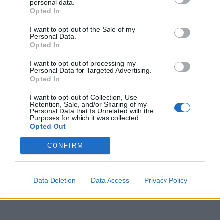
personal data.
Opted In
Η πληροφόρηση και η ενημέρωση σώσει ζωές! Η
ζωή είναι ένα δώρο που μας το χαρίζουν μόνο
I want to opt-out of the Sale of my
Personal Data.
μία φορά!
Opted In
Αθανάσιος Μπούκαλης Νευροχειρουργός
I want to opt-out of processing my
Personal Data for Targeted Advertising.
Opted In
Ιδρυτής του International Medical Rights
I want to opt-out of Collection, Use,
https://www.facebook.com/Athanasis.Boukalis.IM
Retention, Sale, and/or Sharing of my
Personal Data that Is Unrelated with the
email: dr_athanasis@hol.gr
Purposes for which it was collected.
Opted Out
ΔΙΑΒΑΣΤΕ ΕΠΙΣΗΣ:
CONFIRM
Data Deletion
Data Access
Privacy Policy