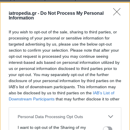
πόνος δεν υποχωρήσει, διαλύστε 300mg
ασπιρίνη στο στόμα σας και καταπιείτε τη με
iatropedia.gr -
Do Not Process My Personal
Information
λίγο νερό (εκτός και αν σας το έχει απαγορεύσει
ο γιατρός σας για ιατρικούς λόγους).
If you wish to opt-out of the sale, sharing to third parties, or
Στη συνέχεια: Καλέστε το 166. Τηλεφωνήστε σε
processing of your personal or sensitive information for
targeted advertising by us, please use the below opt-out
ένα γείτονα ή σε ένα μέλος της οικογένειας που
section to confirm your selection. Please note that after your
ζει κοντά. Πέστε τους
«καρδιακή προσβολή! «
opt-out request is processed you may continue seeing
και ότι
έχετε πάρει ασπιρίνη
ώστε να το
interest-based ads based on personal information utilized by
μάθουν και οι γιατροί στο Νοσοκομείο.
us or personal information disclosed to third parties prior to
your opt-out. You may separately opt-out of the further
Καθίστε σε μια καρέκλα ή στον καναπέ κοντά
disclosure of your personal information by third parties on the
στην μπροστινή πόρτα, και περιμένετε την
IAB’s list of downstream participants. This information may
also be disclosed by us to third parties on the
IAB’s List of
άφιξή τους, σε στάση που σαν κάνει να νοιώθετε
Downstream Participants
that may further disclose it to other
πιο άνετα.
third parties.
Ο καθένας που θα το διαβάσει αυτό, ίσως να
Personal Data Processing Opt Outs
σωθεί όταν και αν έρθει η στιγμή του
I want to opt-out of the Sharing of my
εμφράγματος!