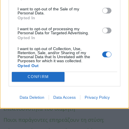
και ο τακτικός έλεγχος των ματιών σας σύμφωνα
με τις οδηγίες του οφθαλμιάτρου σας, μπορεί να
I want to opt-out of the Sale of my
Personal Data.
επιβραδύνουν και κυρίως να αποτρέψουν σε
Opted In
σημαντικό βαθμό, τις σοβαρές για την όρασή
I want to opt-out of processing my
σας επιπλοκές που σχετίζονται με τον
Personal Data for Targeted Advertising.
σακχαρώδη διαβήτη.
Opted In
Αρχιμήδης Β. Κοσκοσάς
I want to opt-out of Collection, Use,
Retention, Sale, and/or Sharing of my
Personal Data that Is Unrelated with the
Χειρουργός Οφθαλμίατρος, Διδάκτωρ
Purposes for which it was collected.
Opted Out
Αριστοτέλειου Πανεπιστημίου Θεσσαλονίκης.
CONFIRM
arkoskosas@gmail.com
ΔΙΑΒΑΣΤΕ ΕΠΙΣΗΣ:
Data Deletion
Data Access
Privacy Policy
10 πράγματα που δεν ξέρετε για την
επικινδυνότητα του διαβήτη
Ποιοι παράγοντες επηρεάζουν τη στύση;