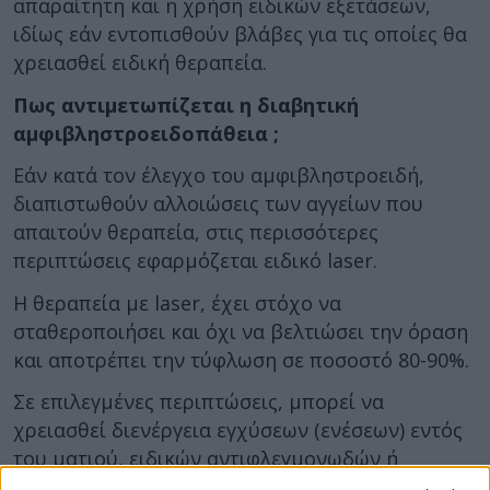
απαραίτητη και η χρήση ειδικών εξετάσεων,
ιδίως εάν εντοπισθούν βλάβες για τις οποίες θα
χρειασθεί ειδική θεραπεία.
Πως αντιμετωπίζεται η διαβητική
αμφιβληστροειδοπάθεια ;
Εάν κατά τον έλεγχο του αμφιβληστροειδή,
διαπιστωθούν αλλοιώσεις των αγγείων που
απαιτούν θεραπεία, στις περισσότερες
περιπτώσεις εφαρμόζεται ειδικό laser.
Η θεραπεία με laser, έχει στόχο να
σταθεροποιήσει και όχι να βελτιώσει την όραση
και αποτρέπει την τύφλωση σε ποσοστό 80-90%.
Σε επιλεγμένες περιπτώσεις, μπορεί να
χρειασθεί διενέργεια εγχύσεων (ενέσεων) εντός
του ματιού, ειδικών αντιφλεγμονωδών ή
αντιαγγειογενετικών φαρμάκων.