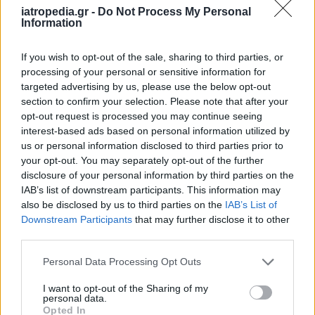
iatropedia.gr -
Do Not Process My Personal
Σε διαβητικούς ασθενείς όπου δεν έγινε ή
Information
καθυστέρησε να γίνει ειδική θεραπεία ή σε
If you wish to opt-out of the sale, sharing to third parties, or
περιπτώσεις μη καλής ρύθμισης του σακχάρου,
processing of your personal or sensitive information for
μπορεί να προκληθούν βλάβες (όπως
targeted advertising by us, please use the below opt-out
αποκόλληση αμφιβληστροειδούς) για τις οποίες
section to confirm your selection. Please note that after your
θα χρειασθεί χειρουργική επέμβαση, η οποία
opt-out request is processed you may continue seeing
interest-based ads based on personal information utilized by
ονομάζεται υαλοϋδεκτομή. Κατά τη διάρκεια της
us or personal information disclosed to third parties prior to
επέμβασης μπορεί να διενεργηθεί
your opt-out. You may separately opt-out of the further
συμπληρωματικά laser, ενώ σε ορισμένους
disclosure of your personal information by third parties on the
ασθενείς γίνεται ένθεση στον οφθαλμό, ειδικών
IAB’s list of downstream participants. This information may
also be disclosed by us to third parties on the
IAB’s List of
αερίων ή σιλικόνης. Οι θεραπείες που
Downstream Participants
that may further disclose it to other
αναφέρθηκαν, παρουσιάζονται ενδεικτικά στην
third parties.
εικόνα 4.
Personal Data Processing Opt Outs
I want to opt-out of the Sharing of my
Συμπερασματικά, η καλή ρύθμιση του σακχάρου
personal data.
Opted In