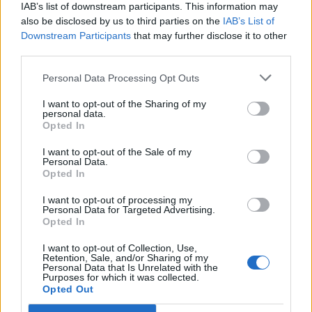
IAB’s list of downstream participants. This information may
also be disclosed by us to third parties on the
IAB’s List of
Downstream Participants
that may further disclose it to other
third parties.
Personal Data Processing Opt Outs
I want to opt-out of the Sharing of my
personal data.
Opted In
I want to opt-out of the Sale of my
Personal Data.
Opted In
Ανάλογες αλλαγές στη διατροφή σας μπορούν να
I want to opt-out of processing my
Personal Data for Targeted Advertising.
μειώσουν τις πιθανότητες εμφάνισης πολυπόδων
Opted In
του παχέος εντέρου. Έτσι:
I want to opt-out of Collection, Use,
Τρώτε περισσότερα φρούτα και λαχανικά
Retention, Sale, and/or Sharing of my
Χάστε το περιττό βάρος
Personal Data that Is Unrelated with the
Purposes for which it was collected.
Tρώτε τρόφιμα πλούσια σε ασβέστιο και
Opted Out
βιταμίνη D, όπως γάλα τυρί, γιαούρτι,