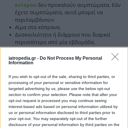
εντέρου
δεν προκαλούν συμπτώματα. Εάν
έχετε συμπτώματα, αυτά μπορεί να
περιλαμβάνουν:
Αίμα στα κόπρανα.
Δυσκοιλιότητα ή διάρροια που διαρκεί
περισσότερο από μία εβδομάδα.
Η εύρεση και η αφαίρεση τους μπορεί να
iatropedia.gr -
Do Not Process My Personal
βοηθήσει στην πρόληψη του καρκίνου του
Information
παχέος εντέρου ή του ορθού.
If you wish to opt-out of the sale, sharing to third parties, or
processing of your personal or sensitive information for
targeted advertising by us, please use the below opt-out
section to confirm your selection. Please note that after your
opt-out request is processed you may continue seeing
interest-based ads based on personal information utilized by
us or personal information disclosed to third parties prior to
your opt-out. You may separately opt-out of the further
disclosure of your personal information by third parties on the