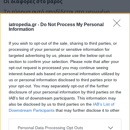
Οι διαφορές στο βάρος
Το εύρημα αυτό αποδίδεται στο μειωμένο
προσδόκιμο επιβιώσεως που έχουν αυτοί οι
iatropedia.gr -
Do Not Process My Personal
σκύλοι, εξήγησε ο καθηγητής. «Ανά μισό κιλό
Information
που ζυγίζουν επιπλέον, χάνουν σχεδόν δύο
εβδομάδες ζωής», είπε. «Πρακτικά αυτό
If you wish to opt-out of the sale, sharing to third parties, or
σημαίνει ότι ένας πολύ μεγάλος σκύλος θα είναι
processing of your personal or sensitive information for
targeted advertising by us, please use the below opt-out
τυχερός αν περάσει τα 9 του χρόνια. Οι μικροί
section to confirm your selection. Please note that after your
σκύλοι, όμως, μπορεί να περάσουν τα 14
opt-out request is processed you may continue seeing
χρόνια».
interest-based ads based on personal information utilized by
us or personal information disclosed to third parties prior to
Ο καρκίνος στους σκύλους είναι κυρίως νόσος
your opt-out. You may separately opt-out of the further
της προχωρημένης ηλικίας. Ίσως λοιπόν γι’ αυτό
disclosure of your personal information by third parties on the
κινδυνεύουν λιγότερο οι μεγαλόσωμες ράτσες
IAB’s list of downstream participants. This information may
also be disclosed by us to third parties on the
IAB’s List of
που πεθαίνουν σε νεότερη ηλικία.
Downstream Participants
that may further disclose it to other
Το σωματικό βάρος των σκύλων παρουσιάζει
third parties.
τεράστια διακύμανση. Στην πραγματικότητα, ένα
Personal Data Processing Opt Outs