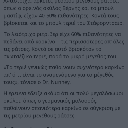
Αντίστοιχα, αρκετές μεσαίου μεγέθους ράτσες,
όπως ο ορεινός σκύλος Βέρνης και το μπουλ
μαστίφ, είχαν 40-50% πιθανότητες. Κοντά τους
βρίσκεται και το μπουλ τεριέ του Στάφορντσαϊρ.
Το λειότριχο ριτρίβερ είχε 60% πιθανότητες να
πεθάνει από καρκίνο – τις περισσότερες απ’ όλες
τις ράτσες. Κοντά σε αυτό βρισκόταν το
σκωτσέζικο τεριέ, παρά το μικρό μέγεθός του.
«Τα τεριέ γενικώς παθαίνουν συχνότερα καρκίνο
απ’ ό,τι είναι το αναμενόμενο για το μέγεθός
τους», τόνισε ο Dr. Nunney.
Η έρευνα έδειξε ακόμα ότι οι πολύ μεγαλόσωμοι
σκύλοι, όπως ο γερμανικός μολοσσός,
παθαίνουν σπανιότερα καρκίνο σε σύγκριση με
τις μετρίου μεγέθους ράτσες.