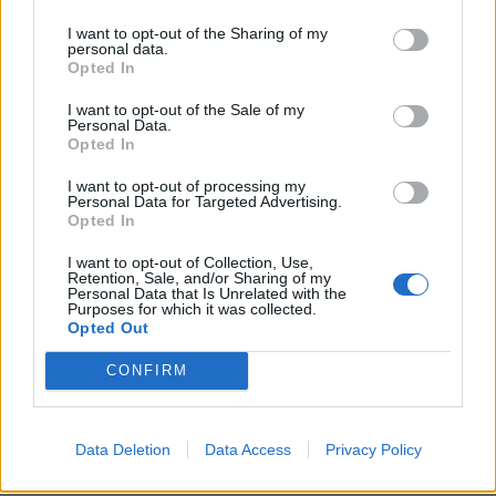
μαστίφ ζυγίζει 35 φορές περισσότερο από ένα
τσιάουα, τονίζει ο καθηγητής. Το μαστίφ μπορεί
I want to opt-out of the Sharing of my
personal data.
να φτάσει τα 77 κιλά, ενώ το τσιάουα τυπικά
Opted In
ζυγίζει μόλις 2,1 κιλά!
I want to opt-out of the Sale of my
Personal Data.
Τα νέα ευρήματα
δημοσιεύθηκαν στην
Opted In
επιστημονική επιθεώρηση Royal Society Open
I want to opt-out of processing my
Science
.
Personal Data for Targeted Advertising.
Opted In
Φωτογραφία: iStock
I want to opt-out of Collection, Use,
Retention, Sale, and/or Sharing of my
Personal Data that Is Unrelated with the
Purposes for which it was collected.
Opted Out
CONFIRM
Data Deletion
Data Access
Privacy Policy