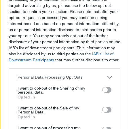
επέμβαση), παράγοντες που συνδέονται με τον
targeted advertising by us, please use the below opt-out
κίνδυνο απώλειας της εγκυμοσύνης. Μια
section to confirm your selection. Please note that after your
opt-out request is processed you may continue seeing
παλαιότερη μελέτη έδειξε ότι ο επιπολασμός
interest-based ads based on personal information utilized by
των ανωμαλιών της μήτρας σε ασθενείς με
us or personal information disclosed to third parties prior to
επαναλαμβανόμενες αποβολές ξεπερνά το 50%,
your opt-out. You may separately opt-out of the further
με τη διαφραγματική (διθάλαμο) μήτρα να είναι
disclosure of your personal information by third parties on the
η πιο συχνή», εξηγεί.
IAB’s list of downstream participants. This information may
also be disclosed by us to third parties on the
IAB’s List of
«
Είναι ένα χρήσιμο εργαλείο στη διάγνωση και
Downstream Participants
that may further disclose it to other
third parties.
θεραπεία των αιτιών που προκαλούν
επαναλαμβανόμενες αποβολές, που μπορεί να
Personal Data Processing Opt Outs
χρησιμοποιηθεί με ασφάλεια, υπό αναισθησία ή
I want to opt-out of the Sharing of my
χωρίς. Πραγματοποιείται με το υστεροσκόπιο, μια
personal data.
λεπτή συσκευή που μοιάζει με τηλεσκόπιο, το οποίο
Opted In
τοποθετείται στη μήτρα μέσω του κόλπου και του
I want to opt-out of the Sale of my
τραχήλου. Φέρει μια μικροσκοπική κάμερα, η οποία
Personal Data.
Opted In
συνδέεται με ένα μόνιτορ και μεταδίδει την εικόνα
της μήτρας
», προσθέτει ο Δρ Μεταξάς.
I want to opt-out of processing my