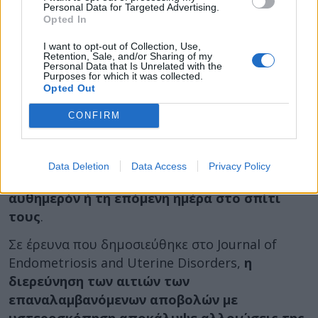
Personal Data for Targeted Advertising.
Opted In
Δείτε επίσης: Αυξημένος κίνδυνος
I want to opt-out of Collection, Use,
επιπλοκών για τις παρένθετες
Retention, Sale, and/or Sharing of my
Personal Data that Is Unrelated with the
μητέρες
Purposes for which it was collected.
Opted Out
CONFIRM
«Είναι ελάχιστα επεμβατική διαδικασία που
απαιτεί σύντομο χρόνο ανάρρωσης όταν
πραγματοποιείται για τον συγκεκριμένο λόγο.
Οι
Data Deletion
Data Access
Privacy Policy
περισσότερες γυναίκες επιστρέφουν
αυθημερόν ή τη επόμενη ημέρα στο σπίτι
τους
.
Σε έρευνα που δημοσιεύθηκε στο Journal of
Endometriosis and Uterine Disorders,
η
διερεύνηση των αιτιών των
επαναλαμβανόμενων αποβολών με
υστεροσκόπηση αποκάλυψε αλλοιώσεις της