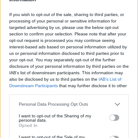
συχνές και οι ασθενείς πραγματικά
βασανίζονται.
If you wish to opt-out of the sale, sharing to third parties, or
processing of your personal or sensitive information for
Η νέα μελέτη «
μας δίνει κάτι που μπορούμε να
targeted advertising by us, please use the below opt-out
προτείνουμε στους ασθενείς μας
», σχολιάζει ο
Dr.
section to confirm your selection. Please note that after your
Martin Scurr, γενικός ιατρός
στο Νοσοκομείο
opt-out request is processed you may continue seeing
King Edward VII’s, στο Λονδίνο. Ωστόσο
η
interest-based ads based on personal information utilized by
us or personal information disclosed to third parties prior to
βιταμίνη αυτή δεν είναι κατάλληλη για
your opt-out. You may separately opt-out of the further
όλους.
disclosure of your personal information by third parties on the
IAB’s list of downstream participants. This information may
Ειδικότερα, «
δεν πρέπει να λαμβάνεται
απ’ όσους
also be disclosed by us to third parties on the
IAB’s List of
παίρνουν το αντιπηκτικό βαρφαρίνη
», τονίζει.
Downstream Participants
that may further disclose it to other
Όπως εξηγεί, η βαρφαρίνη δρα δεσμεύοντας την
third parties.
βιταμίνη Κ στον οργανισμό, η οποία παίζει
Personal Data Processing Opt Outs
ρόλο-κλειδί στην θρόμβωση του αίματος.
I want to opt-out of the Sharing of my
Για παν ενδεχόμενο, λοιπόν, είτε είστε υγιείς,
personal data.
είτε πάσχετε από χρόνιο πρόβλημα υγείας,
Opted In
συμβουλευθείτε πρώτα τον γιατρό σας αν
I want to opt-out of the Sale of my