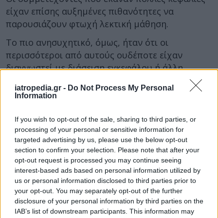
είχαν επίσης αυξημένες πιθανότητες να
παρουσιάζουν φτωχή λεκτική μάθηση.
Το πιο ανησυχητικό, όμως, ήταν ότι οι
περισσότεροι από αυτούς ουδέποτε είχαν
διαγνωστεί με διάσειση εγκεφάλου ή άλλη
τραυματική κάκωση του κεφαλιού. Επομένως οι
iatropedia.gr -
Do Not Process My Personal
αλλοιώσεις στον εγκέφαλο δεν χρειάζονται
Information
κάποιο μεγάλο κτύπημα για να αναπτυχθούν.
Αρκούν και πολλά, μικρά κτυπήματα για να
If you wish to opt-out of the sale, sharing to third parties, or
υπάρξει πρόβλημα.
processing of your personal or sensitive information for
targeted advertising by us, please use the below opt-out
Τα ευρήματα αυτά υποδηλώνουν ότι οι πολλές
section to confirm your selection. Please note that after your
opt-out request is processed you may continue seeing
κεφαλιές μπορεί να δημιουργούν μικροκακώσεις
interest-based ads based on personal information utilized by
στον εγκέφαλο, οι οποίες σχετίζονται και με
us or personal information disclosed to third parties prior to
χειρότερες νοητικές επιδόσεις, εξήγησε ο Dr.
your opt-out. You may separately opt-out of the further
Lipton.
disclosure of your personal information by third parties on the
IAB’s list of downstream participants. This information may