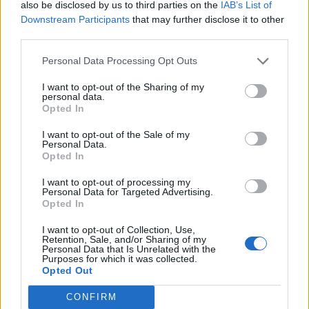
Τα νέα ευρήματα θα παρουσιαστούν στο
also be disclosed by us to third parties on the
IAB’s List of
επερχόμενο ετήσιο συνέδριο της Ακτινολογικής
Downstream Participants
that may further disclose it to other
third parties.
Εταιρείας της Βορείου Αμερικής (RSNA 2024). Τα
ευρήματα που παρουσιάζονται σε ιατρικά
Personal Data Processing Opt Outs
συνέδρια θεωρούνται προκαταρκτικά, έως ότου
I want to opt-out of the Sharing of my
δημοσιευθούν σε ιατρική επιθεώρηση.
personal data.
Opted In
Φωτογραφία: iStock
I want to opt-out of the Sale of my
Personal Data.
Opted In
I want to opt-out of processing my
Personal Data for Targeted Advertising.
Opted In
I want to opt-out of Collection, Use,
Retention, Sale, and/or Sharing of my
Personal Data that Is Unrelated with the
Purposes for which it was collected.
Opted Out
CONFIRM