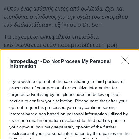
«
Όταν ένας ασθενής εκτός από ουλίτιδα, έχει και
τερηδόνα, ο κίνδυνος για την υγεία του εγκεφάλου
του διπλασιάζεται
», εξήγησε ο Dr. Sen.
Τα ισχαιμικά εγκεφαλικά επεισόδια
εκδηλώνονται όταν παρεμποδίζεται η ροή
αίματος στον εγκέφαλο. Αυτό μπορεί να
οφείλεται σε θρόμβο αίματος ή σε κάποιο
iatropedia.gr -
Do Not Process My Personal
Information
έμβολο που αποφράσσει μία από τις αρτηρίες
που τον τροφοδοτούν με αίμα.
If you wish to opt-out of the sale, sharing to third parties, or
processing of your personal or sensitive information for
Σωτήρια η καλή στοματική υγιεινή
targeted advertising by us, please use the below opt-out
section to confirm your selection. Please note that after your
Τα καλά νέα, σύμφωνα με τις δύο μελέτες, είναι
opt-out request is processed you may continue seeing
ότι η καλή στοματική υγιεινή
μπορεί να κάνει
interest-based ads based on personal information utilized by
τη διαφορά
στην υγεία του εγκεφάλου.
us or personal information disclosed to third parties prior to
your opt-out. You may separately opt-out of the further
Οι εθελοντές που βούρτσιζαν και καθάριζαν
disclosure of your personal information by third parties on the