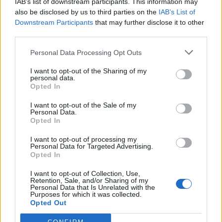
καθημερινά με οδοντικό νήμα τα δόντια τους,
IAB’s list of downstream participants. This information may
διέτρεχαν κατά 81% μικρότερο κίνδυνο
also be disclosed by us to third parties on the
IAB’s List of
Downstream Participants
that may further disclose it to other
εγκεφαλικού επεισοδίου. Οι εθελοντές αυτοί
third parties.
πήγαιναν επίσης τακτικά στον οδοντίατρο για
προληπτικό έλεγχο και καθαρισμό (συνιστάται
Personal Data Processing Opt Outs
μία επίσκεψη ανά εξάμηνο).
I want to opt-out of the Sharing of my
personal data.
Ο Dr. Sen
διευκρίνισε
πως τα ευρήματα αυτά
Opted In
δεν σημαίνουν
ότι η ουλίτιδα είναι η
αιτία
των
I want to opt-out of the Sale of my
εγκεφαλικών και της νόσου των μικρών αγγείων
Personal Data.
του εγκεφάλου. Φαίνεται όμως πως είναι
Opted In
συμβάλλοντας παράγοντας
, μέσω της χρόνιας
I want to opt-out of processing my
φλεγμονής που επιφέρει.
Personal Data for Targeted Advertising.
Opted In
Φωτογραφία: iStock
I want to opt-out of Collection, Use,
Retention, Sale, and/or Sharing of my
Personal Data that Is Unrelated with the
Purposes for which it was collected.
Opted Out