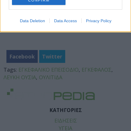
CONFIRM
Data Deletion
Data Access
Privacy Policy
Facebook
Twitter
Tags:
ΕΓΚΕΦΑΛΙΚΟ ΕΠΕΙΣΟΔΙΟ
,
ΕΓΚΕΦΑΛΟΣ
,
ΛΕΥΚΗ ΟΥΣΙΑ
,
ΟΥΛΙΤΙΔΑ
ΚΑΤΗΓΟΡΙΕΣ
ΕΙΔΗΣΕΙΣ
ΥΓΕΙΑ