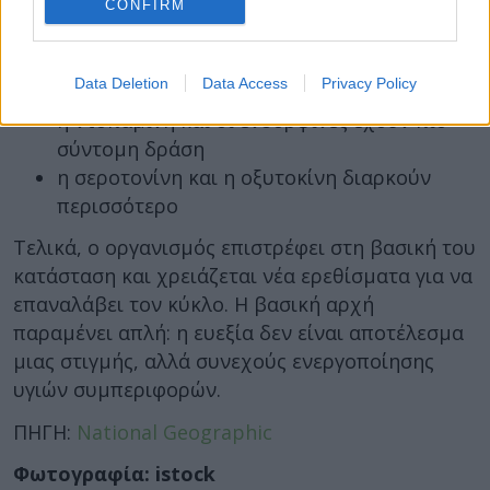
CONFIRM
υποχωρεί μόλις ολοκληρωθεί ο
μεταβολισμός της ουσίας
. Ο δρ. Μέιερ εξηγεί
ότι:
Data Deletion
Data Access
Privacy Policy
η ντοπαμίνη και οι ενδορφίνες έχουν πιο
σύντομη δράση
η σεροτονίνη και η οξυτοκίνη διαρκούν
περισσότερο
Τελικά, ο οργανισμός επιστρέφει στη βασική του
κατάσταση και χρειάζεται νέα ερεθίσματα για να
επαναλάβει τον κύκλο. Η βασική αρχή
παραμένει απλή: η ευεξία δεν είναι αποτέλεσμα
μιας στιγμής, αλλά συνεχούς ενεργοποίησης
υγιών συμπεριφορών.
ΠΗΓΗ:
National Geographic
Φωτογραφία: istock