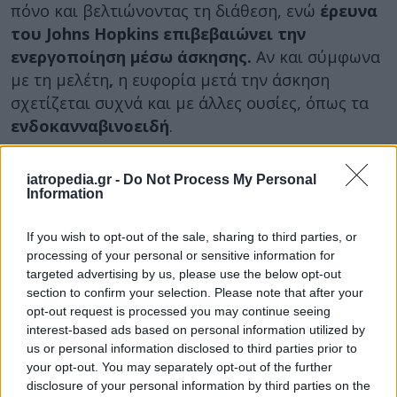
πόνο και βελτιώνοντας τη διάθεση, ενώ
έρευνα
του Johns Hopkins επιβεβαιώνει την
ενεργοποίηση μέσω άσκησης.
Αν και σύμφωνα
με τη μελέτη
,
η ευφορία μετά την άσκηση
σχετίζεται συχνά και με άλλες ουσίες, όπως τα
ενδοκανναβινοειδή
.
Οξυτοκίνη: η ορμόνη της σύνδεσης
iatropedia.gr -
Do Not Process My Personal
Information
Η οξυτοκίνη παράγεται στον
υποθάλαμο και
απελευθερώνεται από την υπόφυση
. Αρχικά
If you wish to opt-out of the sale, sharing to third parties, or
συνδέθηκε με τον τοκετό και τη γαλουχία, αλλά
processing of your personal or sensitive information for
σήμερα θεωρείται κεντρική για τις κοινωνικές
targeted advertising by us, please use the below opt-out
section to confirm your selection. Please note that after your
σχέσεις.
opt-out request is processed you may continue seeing
Ενισχύει:
interest-based ads based on personal information utilized by
us or personal information disclosed to third parties prior to
την εμπιστοσύνη
your opt-out. You may separately opt-out of the further
τη συναισθηματική σύνδεση
disclosure of your personal information by third parties on the