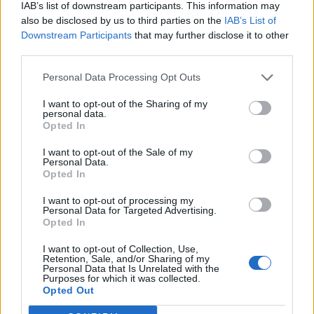
IAB’s list of downstream participants. This information may
τη συνεργασία
also be disclosed by us to third parties on the
IAB’s List of
Downstream Participants
that may further disclose it to other
Ο καθηγητής ψυχολογίας και νευροεπιστήμης
third parties.
Κεντ Μπέριτζ
από το Πανεπιστήμιο του
Μίσιγκαν σημειώνει ότι η οξυτοκίνη δεν
Personal Data Processing Opt Outs
προκαλεί μόνο θετικά συναισθήματα, αλλά
I want to opt-out of the Sharing of my
μπορεί να ενισχύσει και τη ζήλια ή άλλες
personal data.
Opted In
έντονες κοινωνικές αντιδράσεις
.
I want to opt-out of the Sale of my
Ενεργοποιείται κυρίως μέσω της
σωματικής
Personal Data.
επαφής, όπως αγκαλιές και χειραψίες,
αλλά
Opted In
και μέσω κοινωνικών αλληλεπιδράσεων ή
I want to opt-out of processing my
επαφής με κατοικίδια.
Personal Data for Targeted Advertising.
Opted In
Πόσο διαρκεί η «φυσική ευφορία»
I want to opt-out of Collection, Use,
Retention, Sale, and/or Sharing of my
Personal Data that Is Unrelated with the
Κάθε ορμόνη απελευθερώνεται για σύντομο
Purposes for which it was collected.
χρονικό διάστημα. Η καθηγήτρια Μπρούνεϊνγκ
Opted Out
επισημαίνει ότι
η ευχάριστη αίσθηση