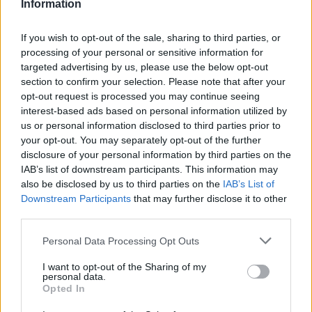
Information
Σχετικά με το μηχανισμό δράσης του voretigene
If you wish to opt-out of the sale, sharing to third parties, or
neparvovec
processing of your personal or sensitive information for
targeted advertising by us, please use the below opt-out
Το voretigene neparvovec είναι η πρώτη
section to confirm your selection. Please note that after your
εγκεκριμένη από την ΕΕ θεραπεία για αυτή τη
opt-out request is processed you may continue seeing
νόσο και έχει σχεδιαστεί να παρέχει ένα
interest-based ads based on personal information utilized by
λειτουργικό αντίγραφο του γονιδίου RPE65 που
us or personal information disclosed to third parties prior to
your opt-out. You may separately opt-out of the further
θα αντικαθιστά το μεταλλαγμένο γονίδιο
disclosure of your personal information by third parties on the
RPE653.
IAB’s list of downstream participants. This information may
also be disclosed by us to third parties on the
IAB’s List of
Σχετικά με την παραχώρηση άδειας και την
Downstream Participants
that may further disclose it to other
συμφωνία προμήθειας μεταξύ Novartis και
third parties.
Spark Therapeutics
Personal Data Processing Opt Outs
Τον Ιανουάριο του 2018, η Spark Therapeutics
σύναψε συμφωνία παραχώρησης άδειας και
I want to opt-out of the Sharing of my
personal data.
προμήθειας με τη Novartis η οποία καλύπτει τα
Opted In
δικαιώματα ανάπτυξης, καταχώρησης στις αρχές