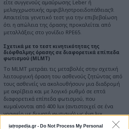
είτε συγγενούς αμαύρωσης Leber ή
μελαγχρωστικής αμφιβληστροειδοπάθειας9.
Απαιτείται γενετικό τεστ για την επιβεβαίωση
ότι η απώλεια της όρασης προκαλείται από
μεταλλάξεις στο γονίδιο RPE65.
Σχετικά με το τεστ κινητικότητας της
διόφθαλμης όρασης σε διαφορετικά επίπεδα
φωτισμού (MLMT)
Το MLMT μετράει τις μεταβολές στην σχετική
λειτουργική όραση του ασθενούς ζητώντας από
τους ασθενείς να ακολουθήσουν μια διαδρομή
με ακρίβεια και με λογικό ρυθμό σε επτά
διαφορετικά επίπεδα φωτισμού, που
κυμαίνονται από 400 lux (αντιστοιχεί σε ένα
γραφείο με δυνατό φωτισμό) ως ένα lux
(αντιστοιχεί σε βράδυ καλοκαιριού χωρίς
iatropedia.gr -
Do Not Process My Personal
φεγγάρι)3.