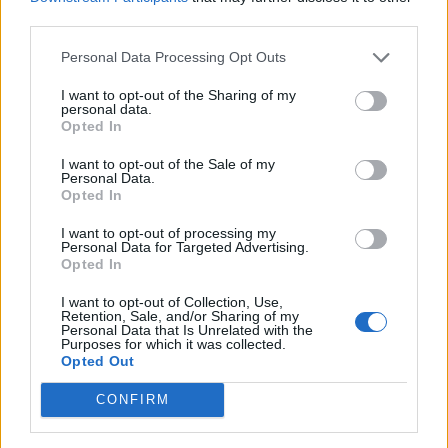
συνιστώμενη δόση. Η επιλογή του φαρμάκου και
third parties.
της δόσης βασίζεται:
Personal Data Processing Opt Outs
Στην ηλικία
Στη διάρκεια του ταξιδιού
I want to opt-out of the Sharing of my
personal data.
Στα τυχόν συνυπάρχοντα προβλήματα
Opted In
υγείας
I want to opt-out of the Sale of my
Personal Data.
Για να είναι πιο αποτελεσματικά τα φάρμακα για
Opted In
τη ναυτία,
πρέπει να λαμβάνονται
τουλάχιστον μία ώρα
πριν από το ταξίδι,
I want to opt-out of processing my
Personal Data for Targeted Advertising.
καταλήγει ο ΕΟΔΥ.
Opted In
Φωτογραφία: iStock
I want to opt-out of Collection, Use,
Retention, Sale, and/or Sharing of my
Personal Data that Is Unrelated with the
Purposes for which it was collected.
Opted Out
CONFIRM