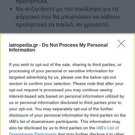
προληπτικά.
Να συζητήσετε με τον παιδίατρο για τα
φάρμακα που θα μπορούσαν να λάβουν
προληπτικά τα παιδιά, αν χρειαστεί.
Τα φάρμακα για τη ναυτία
iatropedia.gr -
Do Not Process My Personal
Για την πρόληψη και τη θεραπεία της ναυτίας
Information
μπορεί να χορηγηθούν
διάφορα φάρμακα
.
Μεταξύ αυτών συμπεριλαμβάνονται:
If you wish to opt-out of the sale, sharing to third parties, or
processing of your personal or sensitive information for
Αντιισταμινικά
targeted advertising by us, please use the below opt-out
section to confirm your selection. Please note that after your
Αντιμουσκαρινικά
opt-out request is processed you may continue seeing
Αντιντοπαμινεργικά
interest-based ads based on personal information utilized by
Βενζοδιαζεπίνες
us or personal information disclosed to third parties prior to
Συμπαθομιμητικά
your opt-out. You may separately opt-out of the further
disclosure of your personal information by third parties on the
Γι’ αυτό τον λόγο
πρέπει ο γιατρός να σας
IAB’s list of downstream participants. This information may
χορηγήσει το κατάλληλο
για εσάς και τη
also be disclosed by us to third parties on the
IAB’s List of
Downstream Participants
that may further disclose it to other