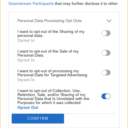
ΚΑΡΚΙΝΟΣ ΕΝΔΟΜΗΤΡΙΟΥ: Σύμφωνα με έρευνες,
Downstream Participants
that may further disclose it to other
third parties.
η προστασία από τον καρκίνο του ενδομητρίου
είναι έως και 80% ισχυρότερη σε γυναίκες που
Personal Data Processing Opt Outs
λαμβάνουν αντισυλληπτικά δισκία, σε σχέση με
I want to opt-out of the Sharing of my
εκείνες που δεν λαμβάνουν αντισύλληψη.
personal data.
Opted In
ΦΛΕΒΙΚΗ ΘΡΟΜΒΟΕΜΒΟΛΙΚΗ ΝΟΣΟΣ: Ο
κίνδυνος για φλεβικά θρομβοεμβολικά
I want to opt-out of the Sale of my
Personal Data.
επεισόδια από τη χρήση των αντισυλληπτικών
Opted In
δισκίων έχει συσχετισθεί με τη παρουσία του
I want to opt-out of processing my
οιστρογόνου. Ο κίνδυνος αυτός είναι υπαρκτός
Personal Data for Targeted Advertising.
Opted In
ειδικά τους τρεις πρώτους μήνες και γι’ αυτό
χρειάζεται αιματολογικός και κλινικός
I want to opt-out of Collection, Use,
Retention, Sale, and/or Sharing of my
έλεγχος,έτσι ώστε να μην λάβουν αντισύλληψη
Personal Data that Is Unrelated with the
με δισκία όσες γυναίκες έχουν αυξημένο
Purposes for which it was collected.
Opted Out
κίνδυνο – ειδικά για εν τω βάθει
φλεβοθρόμβωση.
CONFIRM