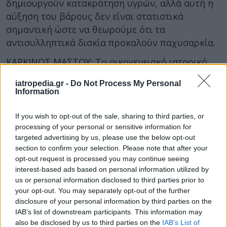
δημιουργούν κατακράτηση υγρών, αλλά αυτή η
αύξηση του βάρους δεν είναι στατιστικά
σημαντική ώστε να θεωρούμε ότι τα
αντισυλληπτικά δισκία προκαλούν παχυσαρκία.
ΚΑΡΚΙΝΟΣ ΜΑΣΤΟΥ: Το οικογενειακό ιστορικό
καρκίνου του μαστού δεν αποτελεί αντένδειξη
iatropedia.gr -
Do Not Process My Personal
λήψης αντισυλληπτικών δισκίων. Οι καλοήθεις
Information
παθήσεις του μαστού φαίνεται ότι ωφελούνται
από τη λήψη τους.
If you wish to opt-out of the sale, sharing to third parties, or
processing of your personal or sensitive information for
ΚΑΡΚΙΝΟΣ ΩΟΘΗΚΩΝ: Τα αντισυλληπτικά δισκία
targeted advertising by us, please use the below opt-out
παρουσιάζουν προστατευτική δράση στον
section to confirm your selection. Please note that after your
καρκίνο των ωοθηκών, ενώ έχει σημασία σε ποια
opt-out request is processed you may continue seeing
interest-based ads based on personal information utilized by
ηλικία θα ξεκινήσει η γυναίκα να τα λαμβάνει
us or personal information disclosed to third parties prior to
και για πόσο διάστημα. Όσο μεγαλύτερη η
your opt-out. You may separately opt-out of the further
διάρκεια λήψης των αντισυλληπτικών, τόσο
disclosure of your personal information by third parties on the
μεγαλύτερη και η προστασία που παρέχουν!
IAB’s list of downstream participants. This information may
also be disclosed by us to third parties on the
IAB’s List of