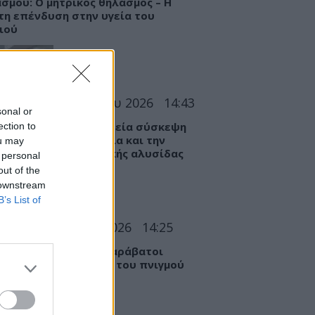
σμού: Ο μητρικός θηλασμός – Η
η επένδυση στην υγεία του
ιού
ΣΕΙΣ
06 Αυγούστου 2026
14:43
sonal or
ίψεις Φαρμάκων: Ευρεία σύσκεψη
ection to
 ΕΟΦ για την επάρκεια και την
ou may
λεια της εφοδιαστικής αλυσίδας
 personal
out of the
 downstream
B’s List of
Ι
06 Αυγούστου 2026
14:25
ιά στην πισίνα: 6 απαράβατοι
νες για την πρόληψη του πνιγμού