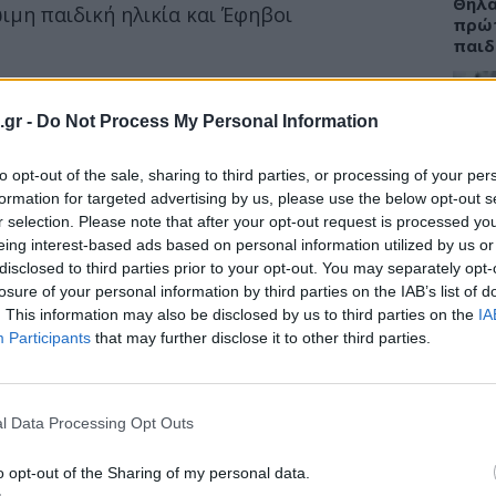
Θηλα
ιμη παιδική ηλικία και Έφηβοι
πρώτ
παιδ
ύν 1.300 mg ασβεστίου την ημέρα για τα
.gr -
Do Not Process My Personal Information
υσικές πηγές ασβεστίου, όπως τα
 περιεκτικότητας σε λιπαρά, είναι το πιο
ΕΙΔΗ
to opt-out of the sale, sharing to third parties, or processing of your per
 βιταμίνη D η οποία είναι απαραίτητη για
Ελλε
formation for targeted advertising by us, please use the below opt-out s
 Τα τρόφιμα που επιβάλλεται να
στον
r selection. Please note that after your opt-out request is processed y
ασφά
eing interest-based ads based on personal information utilized by us or
disclosed to third parties prior to your opt-out. You may separately opt-
losure of your personal information by third parties on the IAB’s list of
. This information may also be disclosed by us to third parties on the
IA
Participants
that may further disclose it to other third parties.
ΠΑΙΔ
Παιδ
κανό
l Data Processing Opt Outs
o opt-out of the Sharing of my personal data.