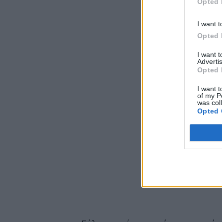
Opted 
I want t
Opted 
I want 
Advertis
Opted 
I want t
of my P
was col
Opted 