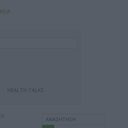
ΚΕΙΑ
HEALTH TALKS
ΩΝ