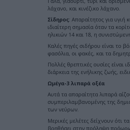
Γάλα, γιαούρτι, τυρί και ορισμ
λάχανο, και κινέζικο λάχανο.
Σίδηρος
: Απαραίτητος για υγιή 
ιδιαίτερη σημασία όταν τα κορί
ηλικιών 14 και 18, η συνιστώμε
Καλές πηγές σιδήρου είναι το βό
φασόλια, οι φακές, και τα δημητ
Πολλές θρεπτικές ουσίες είναι ιδ
διάρκεια της ενήλικης ζωής, ειδ
Ωμέγα-3 λιπαρά οξέα
Αυτά τα απαραίτητα λιπαρά αίζ
συμπεριλαμβανομένης της δημιο
των νεύρων.
Μερικές μελέτες δείχνουν ότι τα
βοηθήσει στην πρόληψη πρόωρων