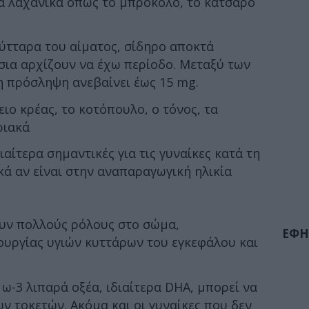
ένα λαχανικά όπως το μπρόκολο, το κατσαρό
κύτταρα του αίματος, σίδηρο αποκτά
τσια αρχίζουν να έχω περίοδο. Μεταξύ των
νη πρόσληψη ανεβαίνει έως 15 mg.
ειο κρέας, το κοτόπουλο, ο τόνος, τα
ριακά
ιαίτερα σημαντικές για τις γυναίκες κατά τη
ικά αν είναι στην αναπαραγωγική ηλικία
ουν πολλούς ρόλους στο σώμα,
ΕΦΗ
υργίας υγιών κυττάρων του εγκεφάλου και
 ω-3 λιπαρά οξέα, ιδιαίτερα DHA, μπορεί να
 τοκετών. Ακόμα και οι γυναίκες που δεν