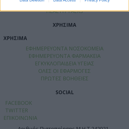
TIPS
HEALTH TALKS
ΧΡΗΣΙΜΑ
ΧΡΗΣΙΜΑ
ΕΦΗΜΕΡΕΥΟΝΤΑ ΝΟΣΟΚΟΜΕΙΑ
ΕΦΗΜΕΡΕΥΟΝΤΑ ΦΑΡΜΑΚΕΙΑ
ΕΓΚΥΚΛΟΠΑΙΔΕΙΑ ΥΓΕΙΑΣ
ΟΛΕΣ ΟΙ ΕΦΑΡΜΟΓΕΣ
ΠΡΩΤΕΣ ΒΟΗΘΕΙΕΣ
SOCIAL
FACEBOOK
TWITTER
ΕΠΙΚΟΙΝΩΝΙΑ
Αριθμός Πιστοποίησης Μ.Η.Τ.242021