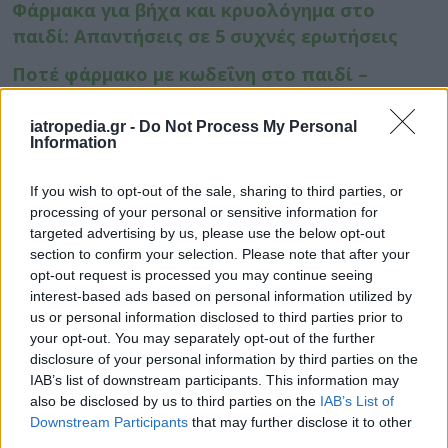
Φάρμακα για βήχα και κρυολόγημα στο
παιδί: Απαντήσεις σε 5 συχνές ερωτήσεις
Ποτέ φάρμακο με κωδεΐνη στο παιδί –
Προσοχή στα φάρμακα για βήχα και πόνο
iatropedia.gr -
Do Not Process My Personal
Γιατί ο βήχας χειροτερεύει το βράδυ και τι
Information
κάνουμε για να μειωθεί και να κοιμηθούμε
If you wish to opt-out of the sale, sharing to third parties, or
Πιθανό σημάδι καρδιακής ανεπάρκειας αν
processing of your personal or sensitive information for
προσέξετε αυτό την στιγμή που βήχετε
targeted advertising by us, please use the below opt-out
section to confirm your selection. Please note that after your
opt-out request is processed you may continue seeing
interest-based ads based on personal information utilized by
us or personal information disclosed to third parties prior to
your opt-out. You may separately opt-out of the further
disclosure of your personal information by third parties on the
IAB’s list of downstream participants. This information may
also be disclosed by us to third parties on the
IAB’s List of
Downstream Participants
that may further disclose it to other
third parties.