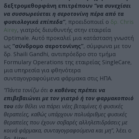
δεξτρομεθορφάνη επιτρέπουν
“να συνεχίσει
να συσσωρεύεται η σεροτονίνη πέρα από τα
φυσιολογικά επίπεδα”
, προειδοποιεί ο
δρ. Chris
Airey
, γιατρός διευθυντής στην εταιρεία
Optimale. Αυτό προκαλεί μια κατάσταση γνωστή
ως
“σύνδρομο σεροτονίνης”
, σύμφωνα με τον
δρ. Shaili Gandhi, αντιπρόεδρο στο τμήμα
Formulary Operations της εταιρείας SingleCare,
μια υπηρεσία για φθηνότερα
συνταγογραφούμενα φάρμακα στις ΗΠΑ.
“Πάντα τονίζω ότι
ο καθένας πρέπει να
επιβεβαιώνει με τον γιατρό ή τον φαρμακοποιό
του
εάν θέλει να πάρει νέες βιταμίνες ή φυσικές
θεραπείες, καθώς υπάρχουν πολυάριθμες φυσικές
θεραπείες που έχουν σοβαρές αλληλεπιδράσεις με
κοινά φάρμακα, συνταγογραφούμενα και μη”
, λέει ο
δρ. Airey.