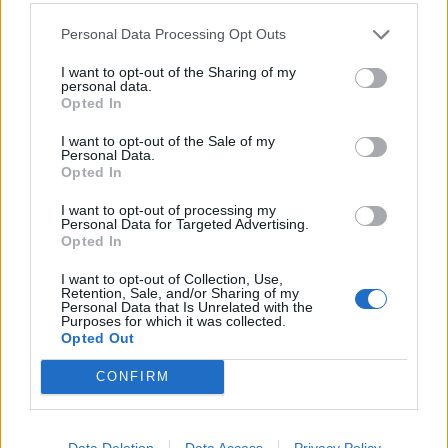
Personal Data Processing Opt Outs
I want to opt-out of the Sharing of my
Facebook
Twitter
personal data.
Opted In
Tags:
ST. JOHN'S WORT
,
ΒΑΛΣΑΜΟΧΟΡΤΟ
,
I want to opt-out of the Sale of my
ΒΗΧΑΣ
,
ΣΥΝΔΡΟΜΟ ΣΕΡΟΤΟΝΙΝΗΣ
Personal Data.
Opted In
I want to opt-out of processing my
Personal Data for Targeted Advertising.
Opted In
ΚΑΤΗΓΟΡΙΕΣ
I want to opt-out of Collection, Use,
Retention, Sale, and/or Sharing of my
ΕΙΔΗΣΕΙΣ
Personal Data that Is Unrelated with the
Purposes for which it was collected.
ΥΓΕΙΑ
Opted Out
ΠΑΙΔΙ
CONFIRM
ΨΥΧΙΚΗ ΥΓΕΙΑ
ΔΙΑΤΡΟΦΗ
ΕΠΙΧΕΙΡΕΙΝ
Data Deletion
Data Access
Privacy Policy