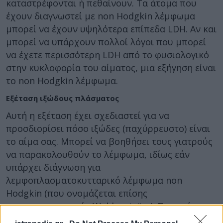
καταστρέφονται ή πεθαίνουν. Τα άτομα που
έχουν διαγνωστεί με non Hodgkin λέμφωμα
μπορεί να έχουν υψηλότερα επίπεδα LDH. Αν και
μπορεί να υπάρχουν πολλοί λόγοι που μπορεί
να έχετε περισσότερη LDH από το φυσιολογικό
στην κυκλοφορία του αίματος, μια εξήγηση είναι
το non Hodgkin λέμφωμα.
Εξέταση ιξώδους πλάσματος
Αυτή η εξέταση έχει σχεδιαστεί για να
προσδιορίσει πόσο ιξώδες (παχύρρευστο) είναι
το αίμα σας. Μπορεί να βοηθήσει τους γιατρούς
να παρακολουθούν το λέμφωμα, ιδίως εάν
υπάρχει διάγνωση για
λεμφοπλασματοκυτταρικό λέμφωμα non
Hodgkin (που ονομάζεται επίσης
μακροσφαιριναιμία Waldenström). Σε αυτή την
κατάσταση, τα καρκινικά κύτταρα παράγουν μη