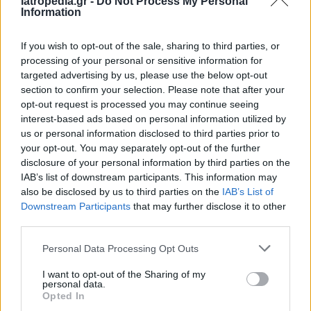
iatropedia.gr -
Do Not Process My Personal
φυσιολογικές ανοσοποιητικές πρωτεΐνες που
Information
ονομάζονται αντισώματα και καθιστούν το αίμα
παχύρρευστο. Τα αποτελέσματα μιας εξέτασης
If you wish to opt-out of the sale, sharing to third parties, or
processing of your personal or sensitive information for
ιξώδους αίματος μπορούν να δείξουν εάν οι
targeted advertising by us, please use the below opt-out
θεραπείες για το non Hodgkin λέμφωμα
section to confirm your selection. Please note that after your
αποδίδουν.
opt-out request is processed you may continue seeing
interest-based ads based on personal information utilized by
Εξέταση αντισωμάτων
us or personal information disclosed to third parties prior to
your opt-out. You may separately opt-out of the further
Σε ορισμένους τύπους non Hodgkin
disclosure of your personal information by third parties on the
λεμφώματος, μπορεί επίσης να χρειαστεί να
IAB’s list of downstream participants. This information may
υποβληθεί κανείς σε εξέταση αντισωμάτων. Η
also be disclosed by us to third parties on the
IAB’s List of
ογκολογική ομάδα μπορεί να επιλέξει να
Downstream Participants
that may further disclose it to other
διενεργήσει μια εξέταση ανοσοσφαιρίνης ορού ή
third parties.
μια εξέταση ηλεκτροφόρησης πρωτεϊνών ορού.
Personal Data Processing Opt Outs
Τα αποτελέσματα αυτά δείχνουν στους γιατρούς
I want to opt-out of the Sharing of my
ποια αντισώματα βρίσκονται στην κυκλοφορία
personal data.
του αίματος και σε ποια επίπεδα. Τα
Opted In