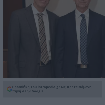
Προσθήκη του iatropedia.gr ως προτεινόμενη
πηγή στην Google