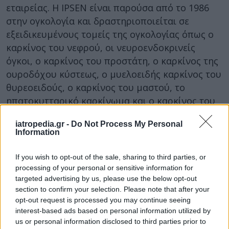
εταιρείας. Η IPSEN είναι παρούσα από το 1986
στην ογκολογία και δραστηριοποιείται σε
εξειδικευμένους τομείς της ογκολογίας όπως ο
καρκίνος του νεφρού, οι νευροενδοκρινείς
όγκοι, ο καρκίνος του προστάτη, ο καρκίνος της
ουροδόχου κύστεως, ο μυελοειδής καρκίνος του
θυρεοειδούς, ο καρκίνος του μαστού, το
ηπατοκυτταρικό καρκίνωμα και ο καρκίνος του
παγκρέατος.
iatropedia.gr -
Do Not Process My Personal
Μέσα από ισχυρές επιστημονικές συνεργασίες, η
Information
IPSEN δημιουργεί το αύριο της ογκολογίας με
If you wish to opt-out of the sale, sharing to third parties, or
τους κορυφαίους επιστήμονες του σήμερα».
processing of your personal or sensitive information for
targeted advertising by us, please use the below opt-out
Σχετικά με την IPSEN
section to confirm your selection. Please note that after your
opt-out request is processed you may continue seeing
Η Ipsen είναι ένας παγκόσμιος
interest-based ads based on personal information utilized by
βιοφαρμακευτικός Όμιλος επικεντρωμένος στην
us or personal information disclosed to third parties prior to