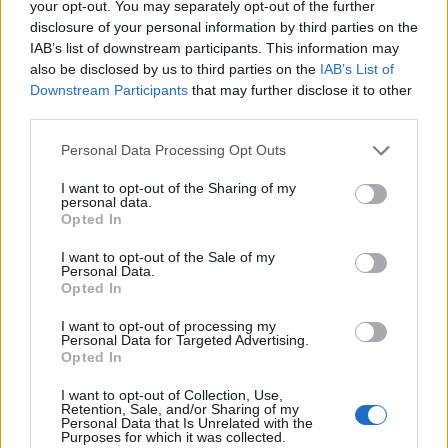
καινοτομία και τις εξειδικευμένες θεραπείες. Η
your opt-out. You may separately opt-out of the further
Ipsen διαθέτει επίσης μια καλά εδραιωμένη και
disclosure of your personal information by third parties on the
IAB’s list of downstream participants. This information may
επιτυχημένη Μονάδα Καταναλωτικών
also be disclosed by us to third parties on the
IAB’s List of
Προϊόντων Υγείας. Η Ipsen κυκλοφορεί
Downstream Participants
that may further disclose it to other
περισσότερα από 20 φάρμακα σε περισσότερες
third parties.
από 115 χώρες, με άμεση εμπορική παρουσία σε
Personal Data Processing Opt Outs
περισσότερες από 30 χώρες παγκοσμίως. Ο
Όμιλος απασχολεί περισσότερους από 5.100
I want to opt-out of the Sharing of my
personal data.
υπαλλήλους σε όλο τον κόσμο.
Opted In
Σχετικά με την VHL Alliance Greece
I want to opt-out of the Sale of my
Personal Data.
Opted In
Η Ελληνική συμμαχία οικογενειών κατά της
νόσου VHL (Von Hippel Lindau disease), είναι
I want to opt-out of processing my
Personal Data for Targeted Advertising.
ένας μη κερδοσκοπικός οργανισμός,
Opted In
αφιερωμένος να βρει μια θεραπεία για το
σύνδρομο αλλά και εν γένει για τον καρκίνο,
I want to opt-out of Collection, Use,
Retention, Sale, and/or Sharing of my
όπως και η vhlfa alliance Ευρωπαικά και
Personal Data that Is Unrelated with the
Purposes for which it was collected.