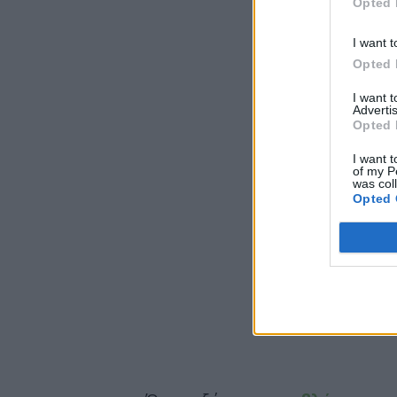
Opted 
I want t
Opted 
I want 
Advertis
Opted 
I want t
of my P
was col
Opted 