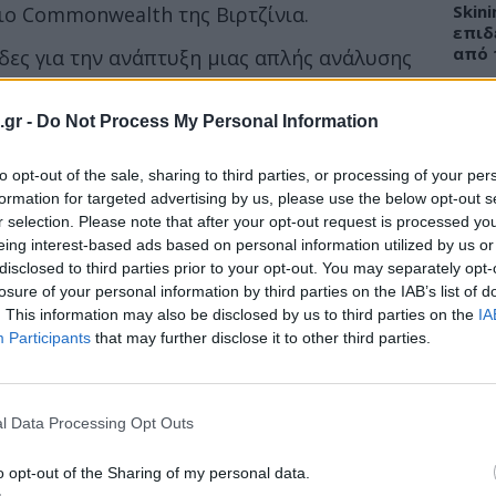
Skin
ιο Commonwealth της Βιρτζίνια.
επιδ
από 
δες για την ανάπτυξη μιας απλής ανάλυσης
ται σε πρώιμο στάδιο η νόσος. Αυτό είναι
αν ο καρκίνος των ωοθηκών διαγιγνώσκεται
.gr -
Do Not Process My Personal Information
ατακόρυφα οι πιθανότητες ιάσεως.
ΕΙΔΗ
to opt-out of the sale, sharing to third parties, or processing of your per
αν στο
68ο Ετήσιο Συνέδριο της
formation for targeted advertising by us, please use the below opt-out s
Νοσο
4)
. Το συνέδριο διεξάγεται στη Φιλαδέλφεια
r selection. Please note that after your opt-out request is processed y
εργα
eing interest-based ads based on personal information utilized by us or
στην
disclosed to third parties prior to your opt-out. You may separately opt-
losure of your personal information by third parties on the IAB’s list of
. This information may also be disclosed by us to third parties on the
IA
Participants
that may further disclose it to other third parties.
ΕΙΔΗ
Γεωρ
Νοσο
l Data Processing Opt Outs
ψευδ
o opt-out of the Sharing of my personal data.