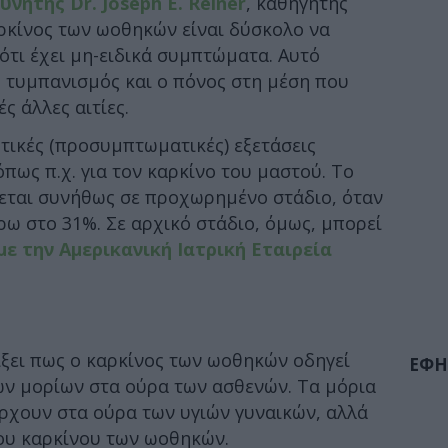
νητής Dr. Joseph E. Reiner
, καθηγητής
ρκίνος των ωοθηκών είναι δύσκολο να
ότι έχει μη-ειδικά συμπτώματα. Αυτό
ο τυμπανισμός και ο πόνος στη μέση που
ς άλλες αιτίες.
τικές (προσυμπτωματικές) εξετάσεις
όπως π.χ. για τον καρκίνο του μαστού. Το
κεται συνήθως σε προχωρημένο στάδιο, όταν
ρω στο 31%. Σε αρχικό στάδιο, όμως, μπορεί
ε την Αμερικανική Ιατρική Εταιρεία
ίξει πως ο καρκίνος των ωοθηκών οδηγεί
ΕΦΗ
ν μορίων στα ούρα των ασθενών. Τα μόρια
άρχουν στα ούρα των υγιών γυναικών, αλλά
του καρκίνου των ωοθηκών.