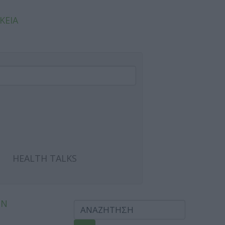
ΚΕΙΑ
HEALTH TALKS
ΩΝ