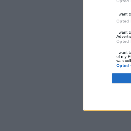
Opted 
I want t
Opted 
I want 
Advertis
Opted 
I want t
of my P
was col
Opted 