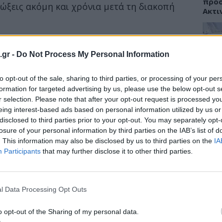
προσ
μώξεις ακόμη και χρόνια μετά τη διακοπή
Ακτι
νομικής περίθαλψης έλεγαν στους καπνιστές
γήσει σε σοβαρά προβλήματα, όπως ο
.gr -
Do Not Process My Personal Information
ΥΓΕΙ
α ή εγκεφαλικό. Ωστόσο, μία νέα μελέτη
14 Φεβρουαρρίου στο περιοδικό Nature
to opt-out of the sale, sharing to third parties, or processing of your per
Εξάν
 κόψει κανείς το κάπνισμα.
αλλε
formation for targeted advertising by us, please use the below opt-out s
εξηγ
r selection. Please note that after your opt-out request is processed y
μα μειώνει την ικανότητα του οργανισμού να
eing interest-based ads based on personal information utilized by us or
disclosed to third parties prior to your opt-out. You may separately opt-
και με την πάροδο του χρόνου, ενώ μπορεί
losure of your personal information by third parties on the IAB’s list of
δυνο χρόνιων ασθενειών, όπως η
. This information may also be disclosed by us to third parties on the
IA
λύκος
.
ΥΓΕΙ
Participants
that may further disclose it to other third parties.
Πανδ
μπορ
επόμ
l Data Processing Opt Outs
o opt-out of the Sharing of my personal data.