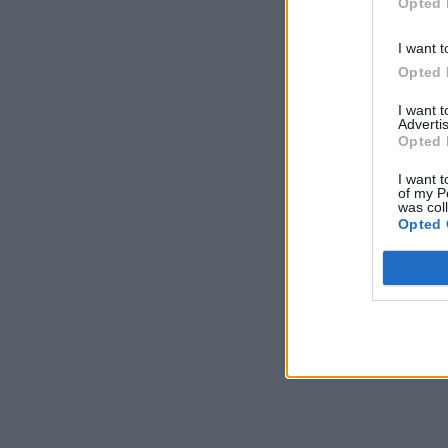
Opted 
I want t
Opted 
I want 
Advertis
Opted 
I want t
of my P
was col
Opted 