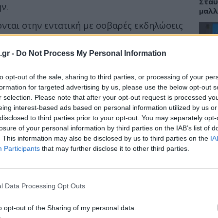
Σταυ
ν.
μαλλ
νται στην εντατική με σοβαρές εκδηλώσεις
α.
.gr -
Do Not Process My Personal Information
ργανισμός Δημοσίας Υγείας (ΕΟΔΥ)
, τα
ΕΙΔΗ
καταγραφεί κατά τον πρώτο μήνα της
to opt-out of the sale, sharing to third parties, or processing of your per
Νοσο
ού, ανέρχονται σε 17. Τα 10 από αυτά
τομο
formation for targeted advertising by us, please use the below opt-out s
 Πέμπτη έως και χθες (30/07/2025). Οι
λειτ
r selection. Please note that after your opt-out request is processed y
τον ιό εντός της χώρας μας (εγχώρια
Αυγ
eing interest-based ads based on personal information utilized by us or
disclosed to third parties prior to your opt-out. You may separately opt-
losure of your personal information by third parties on the IAB’s list of
. This information may also be disclosed by us to third parties on the
IA
Participants
that may further disclose it to other third parties.
ΕΙΔΗ
Αλτσ
εφαρ
l Data Processing Opt Outs
την 
o opt-out of the Sharing of my personal data.