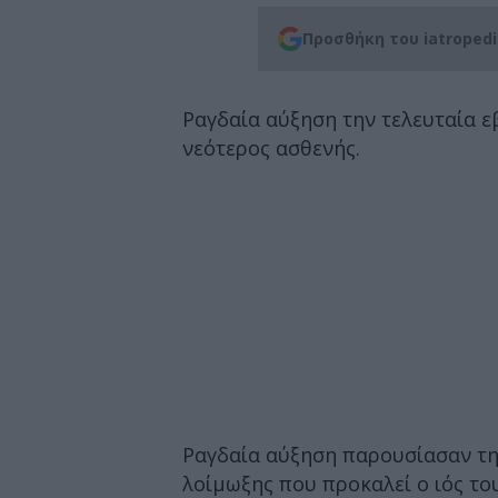
Προσθήκη του iatroped
Ραγδαία αύξηση την τελευταία ε
νεότερος ασθενής.
Ραγδαία αύξηση παρουσίασαν τη
λοίμωξης που προκαλεί ο ιός το