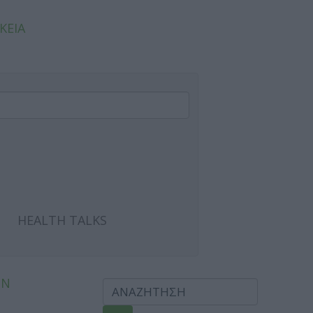
ΚΕΙΑ
HEALTH TALKS
ΩΝ