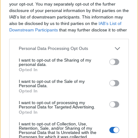
δραστηριότητα σε ένα τμήμα του εγκεφάλου
your opt-out. You may separately opt-out of the further
που λέγεται
περιυδραγωγός φαιά ουσία
disclosure of your personal information by third parties on the
IAB’s list of downstream participants. This information may
(periaqueductal gray matter)
also be disclosed by us to third parties on the
IAB’s List of
Downstream Participants
that may further disclose it to other
Η περιοχή αυτή βρίσκεται στο στέλεχος του
third parties.
εγκεφάλου και σχετίζεται με έλεγχο του πόνου,
μέσω της έκκρισης φυσικών, οπιοειδών ουσιών.
Personal Data Processing Opt Outs
Οι ουσίες αυτές φυσιολογικά εκκρίνονται όταν
I want to opt-out of the Sharing of my
βρισκόμαστε σε κατάσταση στρες. Θεωρητικώς,
personal data.
Opted In
δε, είναι αδύνατον να επηρεάσουμε αυτοβούλως
την παραγωγή τους.
I want to opt-out of the Sale of my
Personal Data.
Εν τούτοις, στους υπόλοιπους εθελοντές, η
Opted In
έκθεση στο κρύο ενεργοποιούσε
ένα άλλο
I want to opt-out of processing my
τμήμα του εγκεφάλου
, την πρόσθια νησίδα.
Personal Data for Targeted Advertising.
Opted In
Στη νησίδα αυτή βρίσκονται τα ανώτατα κέντρα
της θερμορρύθμισης.
I want to opt-out of Collection, Use,
Retention, Sale, and/or Sharing of my
Personal Data that Is Unrelated with the
Με άλλα λόγια, ενώ ο οργανισμός των άλλων
Purposes for which it was collected.