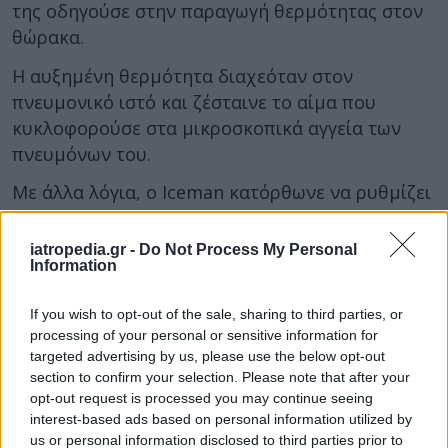
της οδηγούσε στην παραγωγή θερμότητας στον
θώρακα.
Η αυξημένη θερμότητα διαχεόταν στον
πνευμονικό ιστό και ζέσταινε το αίμα που
κυκλοφορούσε στα μικροσκοπικά αγγεία των
πνευμόνων του.
Με άλλα λόγια, ο Iceman κατόρθωνε να ρυθμίζει
κατά το δοκούν τη θερμοκρασία στο δέρμα του,
ελέγχοντας την εσωτερική θερμοκρασία του!
Οι
iatropedia.gr -
Do Not Process My Personal
Information
γιατροί είπαν ότι αυτό είναι ασυνήθιστο
φαινόμενο
, αλλά εξηγεί γιατί δεν παθαίνει
If you wish to opt-out of the sale, sharing to third parties, or
κρυοπαγήματα.
processing of your personal or sensitive information for
targeted advertising by us, please use the below opt-out
Η αντοχή στον πόνο
section to confirm your selection. Please note that after your
opt-out request is processed you may continue seeing
Οι εξετάσεις έδειξαν ακόμα πως όταν ο Iceman
interest-based ads based on personal information utilized by
εκτίθετο σε παγωμένο νερό, αυξανόταν η
us or personal information disclosed to third parties prior to