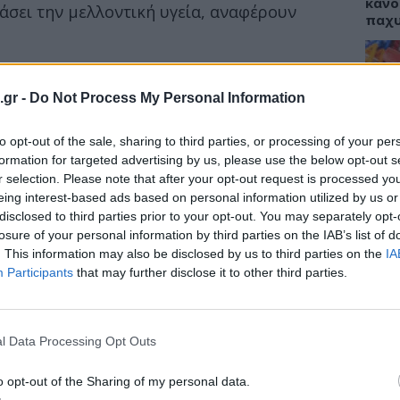
κάνο
άσει την μελλοντική υγεία, αναφέρουν
παχ
διαπίστωσαν πως η ηλικία αυτή σχετίζεται
ότερα στη ζωή.
.gr -
Do Not Process My Personal Information
ΕΙΔΗ
μιο Shandong χρησιμοποίησαν μία μεγάλη,
to opt-out of the sale, sharing to third parties, or processing of your per
ΙΣΑ:
μένων για να καταγράψουν την ηλικία της
Νείλ
formation for targeted advertising by us, please use the below opt-out s
ερα εξέτασαν εάν και πως σχετιζόταν με
Αρχέ
r selection. Please note that after your opt-out request is processed y
στην μέση και τρίτη ηλικία.
eing interest-based ads based on personal information utilized by us or
disclosed to third parties prior to your opt-out. You may separately opt-
losure of your personal information by third parties on the IAB’s list of
. This information may also be disclosed by us to third parties on the
IA
ΔΙΑ
Participants
that may further disclose it to other third parties.
19:0
Κεχρ
μπορ
l Data Processing Opt Outs
χωρί
o opt-out of the Sharing of my personal data.