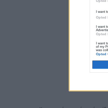
Opted 
I want t
Opted 
I want 
Advertis
Opted 
I want t
of my P
was col
Opted 