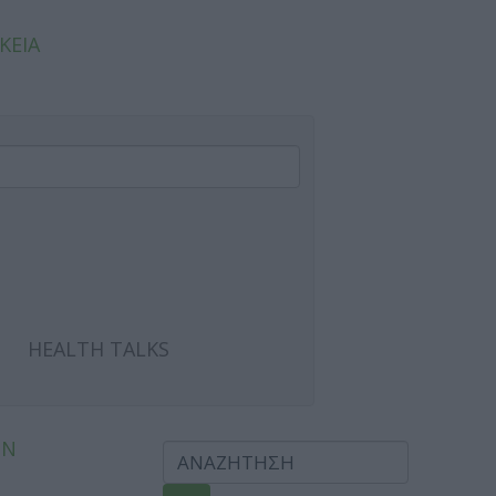
ΚΕΙΑ
HEALTH TALKS
ΩΝ