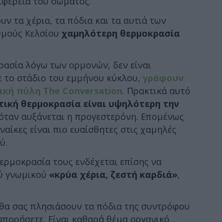
ριφέρεια του σώματος.
υν τα χέρια, τα πόδια και τα αυτιά των
θμούς Κελσίου
χαμηλότερη θερμοκρασία
ρασία λόγω των ορμονών, δεν είναι
ε το στάδιο του εμμήνου κύκλου,
γράφουν
νική πύλη The Conversation
. Πρακτικά αυτό
τική θερμοκρασία είναι υψηλότερη την
 όταν αυξάνεται η προγεστερόνη. Επομένως
ναίκες είναι πιο ευαίσθητες στις χαμηλές
ύ.
ερμοκρασία τους ενδέχεται επίσης να
ού γνωμικού
«κρύα χέρια, ζεστή καρδιά»
,
 θα σας πλησιάσουν τα πόδια της συντρόφου
 απορήσετε. Είναι καθαρά θέμα οργανικό…