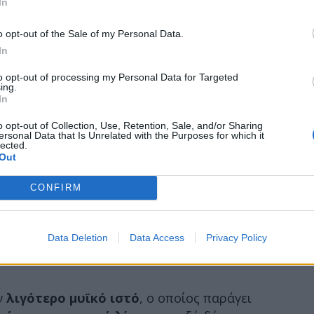
In
o opt-out of the Sale of my Personal Data.
In
to opt-out of processing my Personal Data for Targeted
ing.
In
o opt-out of Collection, Use, Retention, Sale, and/or Sharing
ersonal Data that Is Unrelated with the Purposes for which it
lected.
Out
CONFIRM
Data Deletion
Data Access
Privacy Policy
ν
λιγότερο μυϊκό ιστό
, ο οποίος παράγει