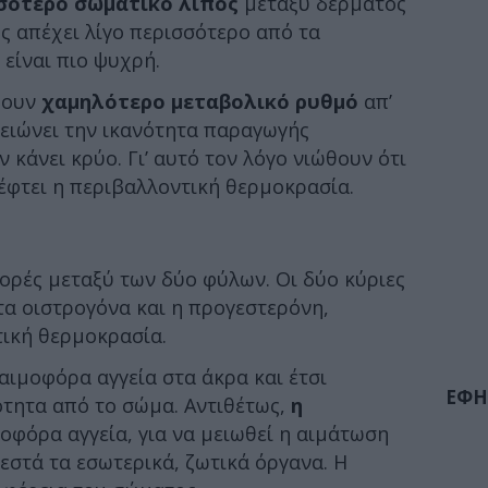
σότερο σωματικό λίπος
μεταξύ δέρματος
υς απέχει λίγο περισσότερο από τα
 είναι πιο ψυχρή.
έχουν
χαμηλότερο μεταβολικό ρυθμό
απ’
μειώνει την ικανότητα παραγωγής
κάνει κρύο. Γι’ αυτό τον λόγο νιώθουν ότι
φτει η περιβαλλοντική θερμοκρασία.
φορές μεταξύ των δύο φύλων. Οι δύο κύριες
τα οιστρογόνα και η προγεστερόνη,
ική θερμοκρασία.
αιμοφόρα αγγεία στα άκρα και έτσι
ΕΦΗ
τητα από το σώμα. Αντιθέτως,
η
οφόρα αγγεία, για να μειωθεί η αιμάτωση
εστά τα εσωτερικά, ζωτικά όργανα. Η