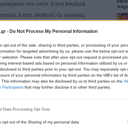
κάνο
μοκρασία στο σπίτι ή στη δουλειά.
παχ
ροπίας ή κάτι αληθινό; Οι γυναίκες
ρο ή απλώς τους αρέσει η ζέστη;
.gr -
Do Not Process My Personal Information
γία του σώματος, απαντούν ο
Dr. Christian
ΕΙΔΗ
ιοϊατρικών Επιστημών & Ιατρικής, και η
Dr.
to opt-out of the sale, sharing to third parties, or processing of your per
ΙΣΑ:
ιδευτική συνεργάτις στο Πανεπιστήμιο
Νείλ
formation for targeted advertising by us, please use the below opt-out s
Αρχέ
r selection. Please note that after your opt-out request is processed y
eing interest-based ads based on personal information utilized by us or
disclosed to third parties prior to your opt-out. You may separately opt-
losure of your personal information by third parties on the IAB’s list of
. This information may also be disclosed by us to third parties on the
IA
ΔΙΑ
Participants
that may further disclose it to other third parties.
19:0
Κεχρ
μπορ
l Data Processing Opt Outs
χωρί
o opt-out of the Sharing of my personal data.