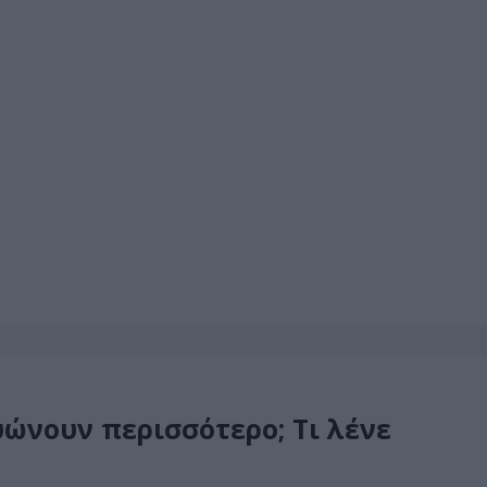
υώνουν περισσότερο; Τι λένε