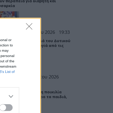
υν θεραπεία για διαβήτη και
υσαρκία
ΣΕΙΣ
07 Αυγούστου 2026
19:33
sonal or
 «Καμπανάκι» για τον ιό του Δυτικού
ου στην Αττική – Τι ζητά από τις
ection to
ς
ou may
 personal
out of the
 downstream
B’s List of
ΤΡΟΦΗ
07 Αυγούστου 2026
6
ί: Πώς μια ενισχυμένη ποικιλία
εί να «γεμίσει» σίδηρο τα παιδιά,
ς παρενέργειες