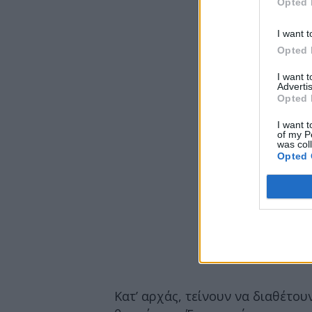
Opted 
I want t
Opted 
I want 
Advertis
Opted 
I want t
of my P
was col
Opted 
Κατ’ αρχάς, τείνουν να διαθέτου