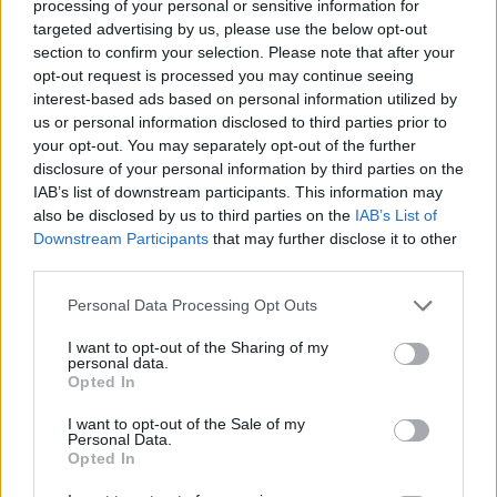
ΔΙΑΒΑΣΤΕ ΕΠΙΣΗΣ:
processing of your personal or sensitive information for
targeted advertising by us, please use the below opt-out
Για πόσους λόγους μια γυναίκα μπορεί να κάνει
section to confirm your selection. Please note that after your
σεξ; Ούτε για έναν ούτε για 2…
opt-out request is processed you may continue seeing
interest-based ads based on personal information utilized by
Ποια πράξη ανεβάζει την ερωτική διάθεση στα
us or personal information disclosed to third parties prior to
ύψη;
your opt-out. You may separately opt-out of the further
disclosure of your personal information by third parties on the
Τι πίστευαν για τον αυνανισμό, οι γιατροί στην
IAB’s list of downstream participants. This information may
also be disclosed by us to third parties on the
IAB’s List of
Ελλάδα, το 1927
Downstream Participants
that may further disclose it to other
Το Πείραμα φυλάκισης του Στάνφορντ. Η
third parties.
σκοτεινή φύση του ανθρώπινου είδους. ΒΙΝΤΕΟ
Personal Data Processing Opt Outs
Συγκινητικό ΒΙΝΤΕΟ: Το ανθρώπινο πρόσωπο
I want to opt-out of the Sharing of my
του αθλητισμού
personal data.
Opted In
Σε ποιους νομούς της χώρας και από τι,
I want to opt-out of the Sale of my
πεθαίνουν οι Έλληνες
Personal Data.
Opted In