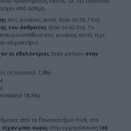
ποιου προβλήματος υγείας. Οι 732 (ποσοστό
πασχαν από άσθμα.
σης
στις γυναίκες αυτές ήταν τα 50,7 έτη.
σης του άσθματος
ήταν τα 62 έτη. Το
νευμονοπάθεια στις γυναίκες αυτές είχε
ην κλιμακτήριο.
χαν οι εθελόντριες
όταν μπήκαν
στην
τές (ή ποσοστό 7,4%)
%)
%)
ή ποσοστό 18,8%)
τήμονες από το Πανεπιστήμιο York, στο
 είχαν μπει νωρίς
στην εμμηνόπαυση (
σε