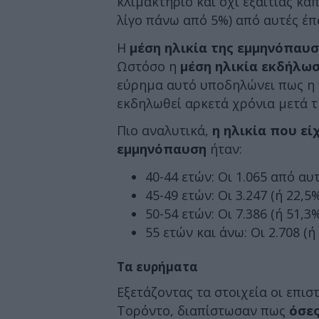
κλιμακτήριο και όχι εξαιτίας κά
λίγο πάνω από 5%) από αυτές έ
Η
μέση ηλικία της εμμηνόπαυ
Ωστόσο η
μέση ηλικία εκδήλω
εύρημα αυτό υποδηλώνει πως η π
εκδηλωθεί αρκετά χρόνια μετά τ
Πιο αναλυτικά,
η ηλικία που εί
εμμηνόπαυση
ήταν:
40-44 ετών: Οι 1.065 από αυ
45-49 ετών: Οι 3.247 (ή 22,5
50-54 ετών: Οι 7.386 (ή 51,3
55 ετών και άνω: Οι 2.708 (
Τα ευρήματα
Εξετάζοντας τα στοιχεία οι επισ
Τορόντο, διαπίστωσαν πως
όσες