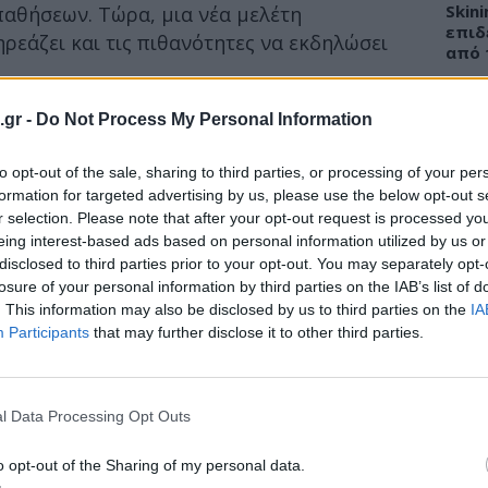
Skin
αθήσεων. Τώρα, μια νέα μελέτη
επιδ
ηρεάζει και τις πιθανότητες να εκδηλώσει
από 
ι για άλλες παθήσεις, ο κίνδυνος είναι
.gr -
Do Not Process My Personal Information
ου καθυστερούν να μπουν στην
ΕΙΔΗ
 πρώιμη εμμηνόπαυση (στις ηλικίες 40-44
to opt-out of the sale, sharing to third parties, or processing of your per
κάποια προστασία.
formation for targeted advertising by us, please use the below opt-out s
Νοσο
r selection. Please note that after your opt-out request is processed y
εργα
αναφέρουν πως
η πρώιμη εμμηνόπαυση έχει
eing interest-based ads based on personal information utilized by us or
στην
disclosed to third parties prior to your opt-out. You may separately opt-
 αναπτύξεως:
losure of your personal information by third parties on the IAB’s list of
. This information may also be disclosed by us to third parties on the
IA
Participants
that may further disclose it to other third parties.
ΕΙΔΗ
Γεωρ
Νοσο
l Data Processing Opt Outs
ψευδ
o opt-out of the Sharing of my personal data.