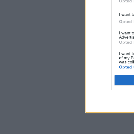
Opted 
I want t
Opted 
I want 
Advertis
Opted 
I want t
of my P
was col
Opted 