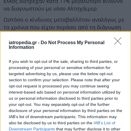
έλκος διέτρεχαν κατά 11% μεγαλύτερο κίνδυνο
να διαγνωστούν με νόσο Αλτσχάιμερ.
Ωστόσο ο κίνδυνος μεταβαλλόταν αναλόγως με
τα χρόνια που είχαν περάσει από τη διάγνωση
του έλκους. Έφθανε, δε, στο μέγιστο επίπεδο την
πρώτη δεκαετία από τη διάγνωση. Στην
iatropedia.gr -
Do Not Process My Personal
Information
πραγματικότητα, οι πιθανότητες νόσου
Αλτσχάιμερ ήταν κατά 24% αυξημένες 7 έως 10
If you wish to opt-out of the sale, sharing to third parties, or
χρόνια μετά την εκδήλωση των συμπτωμάτων
processing of your personal or sensitive information for
του έλκους.
targeted advertising by us, please use the below opt-out
section to confirm your selection. Please note that after your
Το ελικοβακτηρίδιο του πυλωρού προσβάλλει
opt-out request is processed you may continue seeing
τα δύο τρίτα του παγκόσμιου πληθυσμού.
interest-based ads based on personal information utilized by
Αντιμετωπίζεται με συνδυασμένη αντιβιοτική
us or personal information disclosed to third parties prior to
your opt-out. You may separately opt-out of the further
αγωγή, η οποία προστατεύει τους ασθενείς από
disclosure of your personal information by third parties on the
το έλκος και τον καρκίνο.
IAB’s list of downstream participants. This information may
also be disclosed by us to third parties on the
IAB’s List of
Τα νέα ευρήματα εγείρουν το ενδεχόμενο η
Downstream Participants
that may further disclose it to other