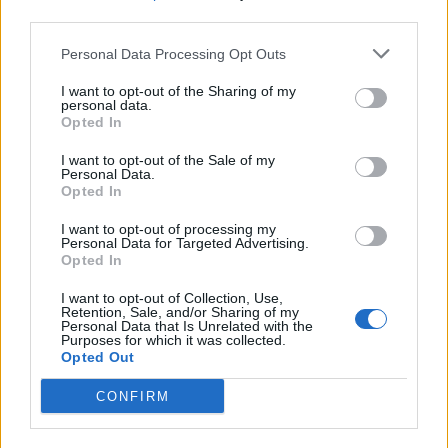
εκρίζωσή του να μπορεί να δράσει
third parties.
προστατευτικά έναντι της νόσου Αλτσχάιμερ.
Personal Data Processing Opt Outs
Αυτό όμως είναι κάτι που πρέπει να διερευνηθεί
σε περαιτέρω μελέτες, λένε οι ερευνητές.
I want to opt-out of the Sharing of my
personal data.
Φωτογραφία: iStock
Opted In
I want to opt-out of the Sale of my
Personal Data.
Opted In
I want to opt-out of processing my
Personal Data for Targeted Advertising.
Opted In
I want to opt-out of Collection, Use,
Retention, Sale, and/or Sharing of my
Personal Data that Is Unrelated with the
Purposes for which it was collected.
Opted Out
CONFIRM
Facebook
Twitter