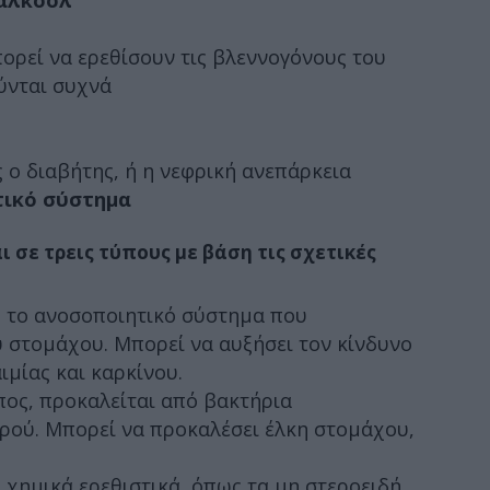
αλκοόλ
ορεί να ερεθίσουν τις βλεννογόνους του
ύνται συχνά
ς ο διαβήτης, ή η νεφρική ανεπάρκεια
τικό σύστημα
ι σε τρεις τύπους με βάση τις σχετικές
 το ανοσοποιητικό σύστημα που
υ στομάχου. Μπορεί να αυξήσει τον κίνδυνο
ιμίας και καρκίνου.
ύπος, προκαλείται από βακτήρια
ρού. Μπορεί να προκαλέσει έλκη στομάχου,
 χημικά ερεθιστικά, όπως τα μη στεροειδή