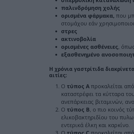
υπερβολική κατανάλωση 
παλινδρόμηση χολής
ορισμένα φάρμακα,
που μπ
στομάχου εάν χρησιμοποιο
στρες
ακτινοβολία
ορισμένες ασθένειες
, όπω
εξασθενημένο ανοσοποιη
Η χρόνια γαστρίτιδα διακρίνετα
αιτίες:
Ο
τύπος Α
προκαλείται από
καταστρέφει τα κύτταρα το
ανεπάρκειας βιταμινών, ανα
Ο
τύπος Β
, ο πιο κοινός τ
ελικοβακτηριδίου του πυλω
εντερικά έλκη και καρκίνο.
Ο
τύπος C
προκαλείται από