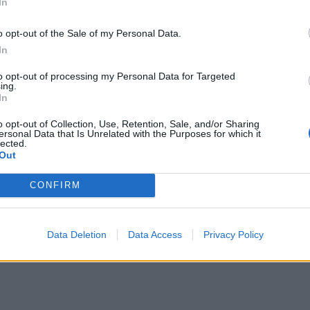
ουκιές φαγητού.
In
o opt-out of the Sale of my Personal Data.
In
to opt-out of processing my Personal Data for Targeted
ing.
In
o opt-out of Collection, Use, Retention, Sale, and/or Sharing
ersonal Data that Is Unrelated with the Purposes for which it
lected.
Out
CONFIRM
Data Deletion
Data Access
Privacy Policy