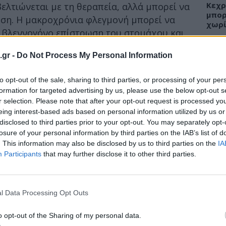
Κεχρ
λτιώνεται με τη θεραπεία, αλλά μπορεί να
μπορ
ση. Η μακροχρόνια φλεγμονή μπορεί να
χωρί
ην βλεννογόνο επίστρωση του στομάχου και
κά προβλήματα.
.gr -
Do Not Process My Personal Information
άχου
ΕΙΔΗ
to opt-out of the sale, sharing to third parties, or processing of your per
ννογόνος, είναι γεμάτη από αδένες που
formation for targeted advertising by us, please use the below opt-out s
Άδων
υμα, τα οποία διασπούν τα τρόφιμα και μας
r selection. Please note that after your opt-out request is processed y
προσ
eing interest-based ads based on personal information utilized by us or
Ακτι
ιδή το γαστρικό οξύ είναι λειαντικό, η
disclosed to third parties prior to your opt-out. You may separately opt-
α προστατευτική βλέννα γεμάτη πρωτεΐνη
losure of your personal information by third parties on the IAB’s list of
κά. Σε περιπτώσεις γαστρίτιδας, αυτό το
. This information may also be disclosed by us to third parties on the
IA
μμένο, επιτρέποντας στα οξέα του στομάχου
Participants
that may further disclose it to other third parties.
ΥΓΕΙ
 ίδια την επένδυση.
Εξάν
βλεννογόνος επένδυση του στομάχου σας
αλλε
l Data Processing Opt Outs
α προστατευτικά της κύτταρα. Μπορεί επίσης
εξηγ
Αυτό είναι όταν το στομάχι σας αισθάνεται
o opt-out of the Sharing of my personal data.