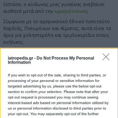
Ωστόσο, ο κίνδυνος μιας γυναίκας ανεβαίνει
αισθητά μετά από την
εμμηνόπαυση
.
Σύμφωνα με το αμερικανικό Εθνικό Ινστιτούτο
Καρδιάς, Πνευμόνων και Αίματος, αυτά είναι τα
όρια για χοληστερόλη και τριγλυκερίδια στους
ενήλικες:
Ολική χοληστερόλη
iatropedia.gr -
Do Not Process My Personal
Information
Καλό επίπεδο:
200 mg / dL ή χαμηλότερα
Οριακά:
200 – 239 mg / dL
If you wish to opt-out of the sale, sharing to third parties, or
Υψηλή:
240 mg / dL ή υψηλότερο
processing of your personal or sensitive information for
targeted advertising by us, please use the below opt-out
LDL χοληστερόλη (κακή)
section to confirm your selection. Please note that after your
opt-out request is processed you may continue seeing
Καλό επίπεδο:
100 mg / dL ή χαμηλότερα
interest-based ads based on personal information utilized by
Οριακά:
130-159 mg / dL
us or personal information disclosed to third parties prior to
Υψηλή:
160 mg / dL ή υψηλότερο
your opt-out. You may separately opt-out of the further