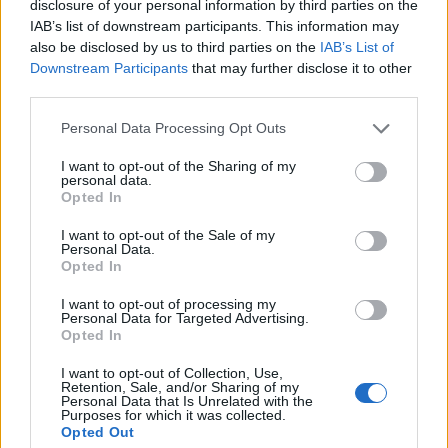
disclosure of your personal information by third parties on the
IAB’s list of downstream participants. This information may
HDL χοληστερόλη (καλή)
also be disclosed by us to third parties on the
IAB’s List of
Καλό επίπεδο:
40 mg / dL ή υψηλότερο
Downstream Participants
that may further disclose it to other
third parties.
Χαμηλή:
40 mg / dL ή χαμηλότερα
Υψηλή:
άνευ ορίου
Personal Data Processing Opt Outs
Τριγλυκερίδια
I want to opt-out of the Sharing of my
personal data.
Opted In
Χαμηλό επίπεδο:
άνευ ορίου
Καλό επίπεδο:
149 mg / dL ή χαμηλότερα
I want to opt-out of the Sale of my
Personal Data.
Οριακά:
150-199 mg / dL
Opted In
Υψηλή:
200 mg / dL ή υψηλότερο
I want to opt-out of processing my
Πηγή:
http://www.healthline.com
Personal Data for Targeted Advertising.
Opted In
ΔΙΑΒΑΣΤΕ ΕΠΙΣΗΣ
I want to opt-out of Collection, Use,
Retention, Sale, and/or Sharing of my
Τριγλυκερίδια: Πλήρες μενού ημέρας για να
Personal Data that Is Unrelated with the
Purposes for which it was collected.
τα ρίξετε
Opted Out