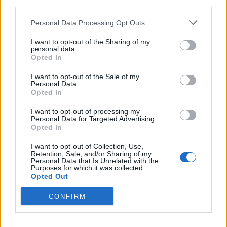
third parties.
εμβόλιο, το οποίο θα χορηγείται σε γυναίκες
χωρίς καρκίνο, προστατεύοντάς τες από αυτή
Personal Data Processing Opt Outs
την επιθετική νόσο».
I want to opt-out of the Sharing of my
personal data.
Φωτογραφία: iStock
Opted In
I want to opt-out of the Sale of my
Personal Data.
Opted In
I want to opt-out of processing my
Personal Data for Targeted Advertising.
Opted In
I want to opt-out of Collection, Use,
Retention, Sale, and/or Sharing of my
Personal Data that Is Unrelated with the
Purposes for which it was collected.
Opted Out
CONFIRM
Facebook
Twitter