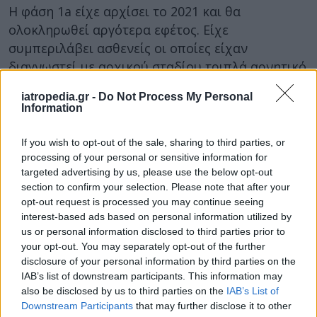
Η φάση 1a είχε αρχίσει το 2021 και θα
ολοκληρωθεί αργότερα εφέτος. Είχε
συμπεριλάβει ασθενείς οι οποίες είχαν
διαγνωστεί με αρχικού σταδίου τριπλά αρνητικό
καρκίνο του μαστού. Η διάγνωση είχε γίνει τα
iatropedia.gr -
Do Not Process My Personal
τρία τελευταία χρόνια πριν από την έναρξή της.
Information
Οι ασθενείς εκείνες δεν είχαν ενδείξεις
καρκίνου, όταν εντάχθηκαν στη μελέτη.
If you wish to opt-out of the sale, sharing to third parties, or
Διέτρεχαν όμως αυξημένο κίνδυνο να
processing of your personal or sensitive information for
targeted advertising by us, please use the below opt-out
υποτροπιάσουν.
section to confirm your selection. Please note that after your
«Ο τριπλά αρνητικός καρκίνος του μαστού είναι
opt-out request is processed you may continue seeing
interest-based ads based on personal information utilized by
η μορφή της νόσου για τις οποίες έχουμε τις
us or personal information disclosed to third parties prior to
λιγότερο αποτελεσματικές θεραπείες», δήλωσε ο
your opt-out. You may separately opt-out of the further
επικεφαλής ερευνητής Dr. G. Thomas Budd
,
disclosure of your personal information by third parties on the
καθηγητής Ογκολογίας στο Πανεπιστήμιο Case
IAB’s list of downstream participants. This information may
also be disclosed by us to third parties on the
IAB’s List of
Western Reserve, στο Οχάιο. «Μακροπρόθεσμα
Downstream Participants
that may further disclose it to other
ευελπιστούμε ότι αυτό θα είναι ένα προληπτικό