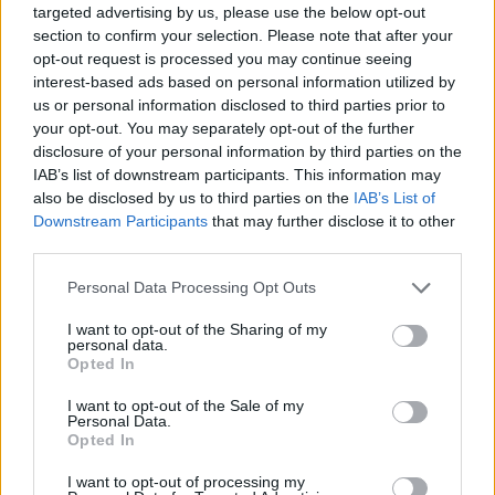
Μειώθηκε και λόγω πανδημίας
targeted advertising by us, please use the below opt-out
section to confirm your selection. Please note that after your
Η έκθεση αποκαλύπτει επίσης ότι η φυσική
opt-out request is processed you may continue seeing
δραστηριότητα στην ΕΕ μειώθηκε σημαντικά και
interest-based ads based on personal information utilized by
us or personal information disclosed to third parties prior to
λόγω της πανδημίας.
your opt-out. You may separately opt-out of the further
Σχετική πανευρωπαϊκή έρευνα (ευρωβαρόμετρο)
disclosure of your personal information by third parties on the
IAB’s list of downstream participants. This information may
ανακοινώθηκε το φθινόπωρο του 2022.
also be disclosed by us to third parties on the
IAB’s List of
Σύμφωνα με αυτήν, το 34% των ερωτηθέντων
Downstream Participants
that may further disclose it to other
είπαν ότι έχουν μειώσει τη φυσική
third parties.
δραστηριότητά τους. Άλλο ένα 18% είπαν ότι
Personal Data Processing Opt Outs
έχουν σταματήσει κάθε φυσική δραστηριότητα.
I want to opt-out of the Sharing of my
Υπό αυτό το πρίσμα, η έκθεση προτείνει λήψη
personal data.
Opted In
μέτρων σε πανευρωπαϊκό επίπεδο για να
αντιστραφεί αυτή η ανησυχητική τάση.
I want to opt-out of the Sale of my
Personal Data.
Φωτογραφία: iStock
Opted In
I want to opt-out of processing my