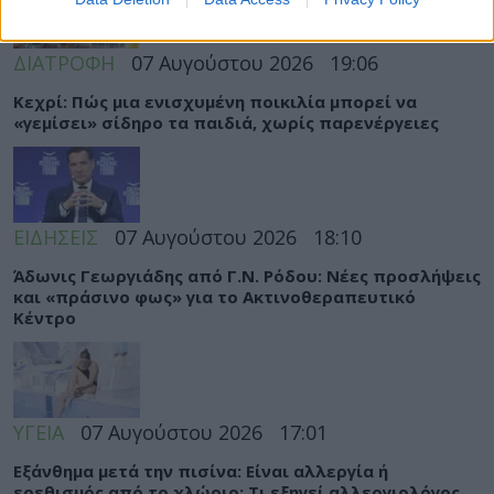
ΔΙΑΤΡΟΦΗ
07 Αυγούστου 2026
19:06
Κεχρί: Πώς μια ενισχυμένη ποικιλία μπορεί να
«γεμίσει» σίδηρο τα παιδιά, χωρίς παρενέργειες
ΕΙΔΗΣΕΙΣ
07 Αυγούστου 2026
18:10
Άδωνις Γεωργιάδης από Γ.Ν. Ρόδου: Νέες προσλήψεις
και «πράσινο φως» για το Ακτινοθεραπευτικό
Κέντρο
ΥΓΕΙΑ
07 Αυγούστου 2026
17:01
Εξάνθημα μετά την πισίνα: Είναι αλλεργία ή
ερεθισμός από το χλώριο; Τι εξηγεί αλλεργιολόγος