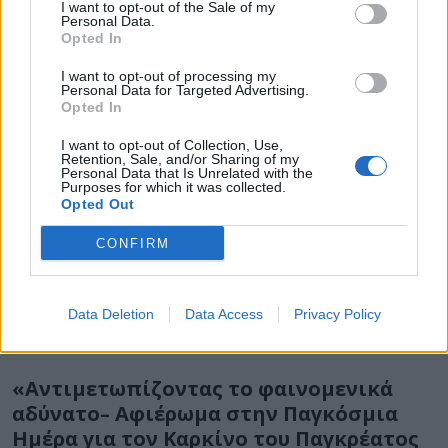
I want to opt-out of the Sale of my
καρκίνο παγκρέατος μέσω νέας
Personal Data.
Opted In
τεχνολογίας
I want to opt-out of processing my
Στο πλαίσιο του 1ου Πανελλήνιου Συνεδρίου της
Personal Data for Targeted Advertising.
Ελληνικής Εταιρείας Ήπατος, Παγκρέατος και
Opted In
Χοληφόρων που ξεκινά σήμερα στην Αθήνα, θα...
I want to opt-out of Collection, Use,
Retention, Sale, and/or Sharing of my
Personal Data that Is Unrelated with the
Purposes for which it was collected.
Opted Out
CONFIRM
Data Deletion
Data Access
Privacy Policy
18 Νοεμβρίου 2016
14:31
«Αντιμετωπίζοντας το φαινομενικά
αδύνατο– Αφιέρωμα στην Παγκόσμια
Ημέρα για τον Καρκίνο του Παγκρέατος