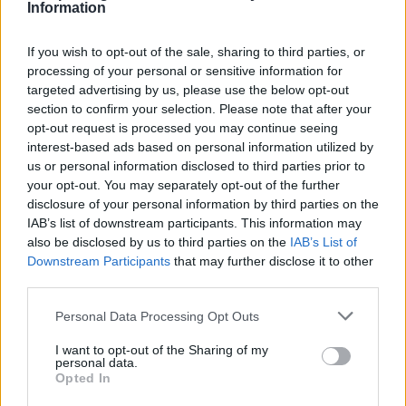
Information
18 Σεπτεμβρίου 2017
15:43
If you wish to opt-out of the sale, sharing to third parties, or
Καρκίνος παγκρέατος: Η πρόοδος οδηγεί
processing of your personal or sensitive information for
σε καλύτερη πρόγνωση
targeted advertising by us, please use the below opt-out
section to confirm your selection. Please note that after your
Ο καρκίνος του παγκρέατος αποτελεί έναν από
opt-out request is processed you may continue seeing
τους πλέον δύσκολους καρκίνους με τη
interest-based ads based on personal information utilized by
us or personal information disclosed to third parties prior to
συχνότητά του να αυξάνει συνεχώς. Είναι...
your opt-out. You may separately opt-out of the further
disclosure of your personal information by third parties on the
IAB’s list of downstream participants. This information may
also be disclosed by us to third parties on the
IAB’s List of
Downstream Participants
that may further disclose it to other
third parties.
Personal Data Processing Opt Outs
I want to opt-out of the Sharing of my
03 Μαρτίου 2017
14:57
personal data.
Opted In
Μεγαλύτερη επιβίωση για ασθενείς με