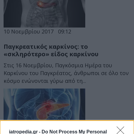
10 Νοεμβρίου 2017
09:12
Παγκρεατικός καρκίνος: το
«σκληρότερο» είδος καρκίνου
Στις 16 Νοεμβρίου, Παγκόσμια Ημέρα του
Καρκίνου του Παγκρέατος, άνθρωποι σε όλο τον
κόσμο ενώνονται γύρω από τη...
iatropedia.gr -
Do Not Process My Personal