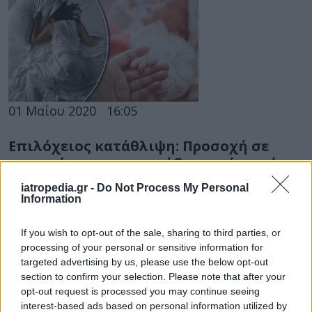
01 Μαΐου 2020
16:05
Επιλόχειος κατάθλιψη: Προσοχή σε
συμπτώματα και σημάδια μετά τη γέννα
Η επιλόχειος κατάθλιψη είναι ένας τύπος
iatropedia.gr -
Do Not Process My Personal
Information
κατάθλιψης που αντιμετωπίζουν μερικές
μητέρες μετά τη γέννηση του μωρού τους.
If you wish to opt-out of the sale, sharing to third parties, or
processing of your personal or sensitive information for
targeted advertising by us, please use the below opt-out
section to confirm your selection. Please note that after your
opt-out request is processed you may continue seeing
interest-based ads based on personal information utilized by