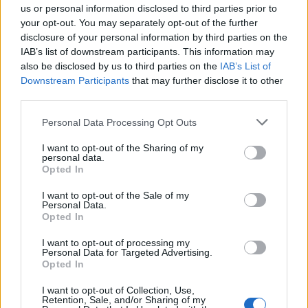
us or personal information disclosed to third parties prior to
your opt-out. You may separately opt-out of the further
disclosure of your personal information by third parties on the
20 Μαρτίου 2019
10:00
IAB’s list of downstream participants. This information may
also be disclosed by us to third parties on the
IAB’s List of
Downstream Participants
that may further disclose it to other
Επιλόχειος κατάθλιψη: Εγκρίθηκε το
third parties.
πρώτο φάρμακο
Personal Data Processing Opt Outs
Το πρώτο φάρμακο που είναι ειδικά
σχεδιασμένο για τις γυναίκες με κατάθλιψη μετά
I want to opt-out of the Sharing of my
personal data.
τον τοκετό, ενέκρινε η αρμόδια Αρχή...
Opted In
I want to opt-out of the Sale of my
Personal Data.
Opted In
I want to opt-out of processing my
Personal Data for Targeted Advertising.
Opted In
I want to opt-out of Collection, Use,
Retention, Sale, and/or Sharing of my