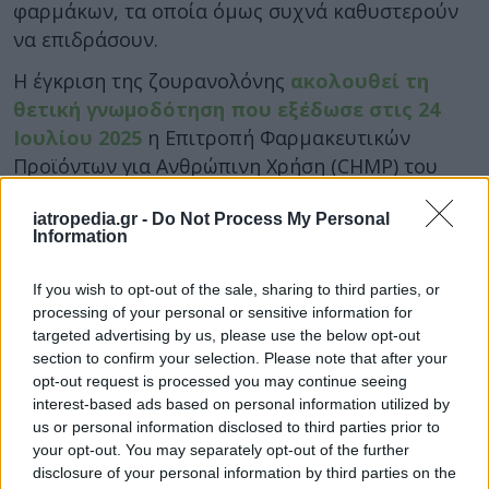
φαρμάκων, τα οποία όμως συχνά καθυστερούν
να επιδράσουν.
Η έγκριση της ζουρανολόνης
ακολουθεί τη
θετική γνωμοδότηση που εξέδωσε στις 24
Ιουλίου 2025
η Επιτροπή Φαρμακευτικών
Προϊόντων για Ανθρώπινη Χρήση (CHMP) του
Ευρωπαϊκού Οργανισμού Φαρμάκων (EMA).
iatropedia.gr -
Do Not Process My Personal
Το νέο φάρμακο θα διατεθεί στην ΕΕ σε
Information
δοσολογία των 20 mg, 25 mg και 30 mg. Η
εμπορική ονομασία του θα είναι Zurzuvae. Η
If you wish to opt-out of the sale, sharing to third parties, or
processing of your personal or sensitive information for
χορήγησή του θα γίνεται αποκλειστικά με
targeted advertising by us, please use the below opt-out
ιατρική συνταγή.
section to confirm your selection. Please note that after your
opt-out request is processed you may continue seeing
Επιπλέον, έχει ορισμένες ανεπιθύμητες
interest-based ads based on personal information utilized by
ενέργειες, οι οποίες αναγράφονται στο φύλλο
us or personal information disclosed to third parties prior to
οδηγιών χρήσεως. Δεν ενδείκνυται, τέλος, για τις
your opt-out. You may separately opt-out of the further
γυναίκες με επιλόχεια κατάθλιψη που θηλάζουν
disclosure of your personal information by third parties on the