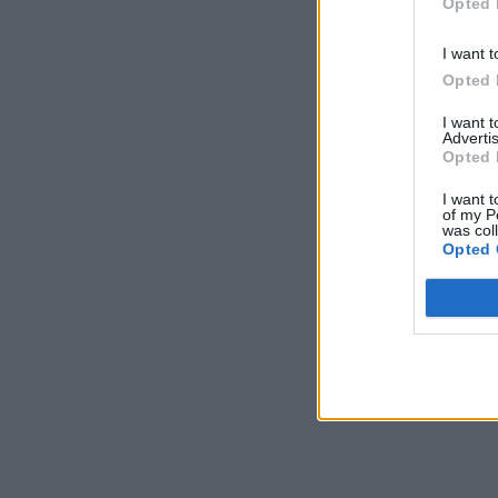
Opted 
I want t
Opted 
I want 
Advertis
Opted 
I want t
of my P
was col
Opted 