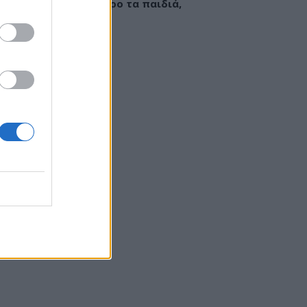
εί να «γεμίσει» σίδηρο τα παιδιά,
ς παρενέργειες