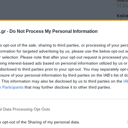
ΥΓΕΙ
Καύσ
κάνο
παχ
.gr -
Do Not Process My Personal Information
to opt-out of the sale, sharing to third parties, or processing of your per
formation for targeted advertising by us, please use the below opt-out s
ΕΙΔΗ
r selection. Please note that after your opt-out request is processed y
eing interest-based ads based on personal information utilized by us or
ΙΣΑ:
disclosed to third parties prior to your opt-out. You may separately opt-
Νείλ
losure of your personal information by third parties on the IAB’s list of
Αρχέ
. This information may also be disclosed by us to third parties on the
IA
Participants
that may further disclose it to other third parties.
ΔΙΑ
l Data Processing Opt Outs
19:0
o opt-out of the Sharing of my personal data.
Κεχρ