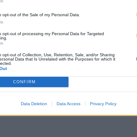
In
μπορ
χωρί
o opt-out of the Sale of my Personal Data.
In
to opt-out of processing my Personal Data for Targeted
ing.
In
o opt-out of Collection, Use, Retention, Sale, and/or Sharing
ersonal Data that Is Unrelated with the Purposes for which it
lected.
Out
CONFIRM
Data Deletion
Data Access
Privacy Policy