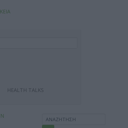
ΚΕΙΑ
HEALTH TALKS
ΩΝ