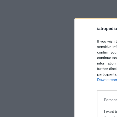
iatropedia
If you wish 
sensitive in
confirm you
continue se
information 
further disc
participants
Downstream 
Persona
I want t