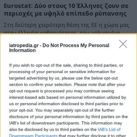
Eurostat: Δύο στους 10 Έλληνες ζουν σε
περιοχές με υψηλό επίπεδο ρύπανσης
Στη δεύτερη χειρότερη θέση της ΕΕ η χώρα μας
στην έλλειψη καθαριότητας, τον μολυσμένο
αέρα και την ηχορύπανση.
iatropedia.gr -
Do Not Process My Personal
Information
If you wish to opt-out of the sale, sharing to third parties, or
processing of your personal or sensitive information for
targeted advertising by us, please use the below opt-out
section to confirm your selection. Please note that after your
opt-out request is processed you may continue seeing
interest-based ads based on personal information utilized by
26 Ιουλίου 2025
13:02
us or personal information disclosed to third parties prior to
your opt-out. You may separately opt-out of the further
Η ατμοσφαιρική ρύπανση επηρεάζει
disclosure of your personal information by third parties on the
IAB’s list of downstream participants. This information may
τον εγκέφαλο – Τι κίνδυνος υπάρχει
also be disclosed by us to third parties on the
IAB’s List of
Downstream Participants
that may further disclose it to other