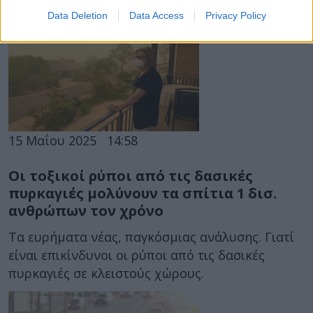
Data Deletion
Data Access
Privacy Policy
15 Μαΐου 2025
14:58
Οι τοξικοί ρύποι από τις δασικές
πυρκαγιές μολύνουν τα σπίτια 1 δισ.
ανθρώπων τον χρόνο
Τα ευρήματα νέας, παγκόσμιας ανάλυσης. Γιατί
είναι επικίνδυνοι οι ρύποι από τις δασικές
πυρκαγιές σε κλειστούς χώρους.