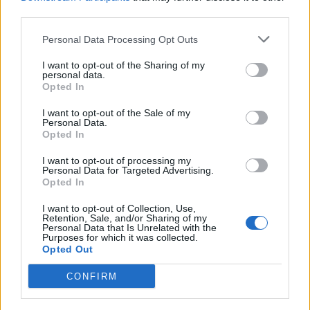
Ποιοι είναι οι επικίνδυνοι ρύποι, σύμφωνα με
third parties.
ανάλυση δεδομένων από 29 εκατομμύρια
ανθρώπους.
Personal Data Processing Opt Outs
I want to opt-out of the Sharing of my
personal data.
Opted In
I want to opt-out of the Sale of my
Personal Data.
Opted In
I want to opt-out of processing my
Personal Data for Targeted Advertising.
03 Ιουλίου 2025
08:10
Opted In
Η ατμοσφαιρική ρύπανση είναι το νέο
I want to opt-out of Collection, Use,
Retention, Sale, and/or Sharing of my
τσιγάρο; Πώς προκαλεί καρκίνο
Personal Data that Is Unrelated with the
Purposes for which it was collected.
πνεύμονα στους μη-καπνιστές
Opted Out
Οι ομοιότητες στις επιδράσεις της με τα
CONFIRM
συμβατικά τσιγάρα. Τα ευρήματα νέας,
παγκόσμιας μελέτης.