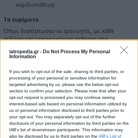
καρδιοπάθεια)
Τα ευρήματα
Όπως διαπίστωσαν οι ερευνητές, με κάθε
αύξηση της μακροχρόνιας έκθεσης στα
μικροσκοπικά αιωρούμενα σωματίδια ΡΜ2,5
iatropedia.gr -
Do Not Process My Personal
κατά 1 μικρογραμμάριο ανά κυβικό μέτρο,
Information
αυξανόταν:
If you wish to opt-out of the sale, sharing to third parties, or
Κατά 11% η συσσώρευση ασβεστίου στις
processing of your personal or sensitive information for
στεφανιαίες αρτηρίες
targeted advertising by us, please use the below opt-out
Κατά 13% η αθηρωματική πλάκα
section to confirm your selection. Please note that after your
opt-out request is processed you may continue seeing
Κατά 23% ο κίνδυνος στενώσεως και
interest-based ads based on personal information utilized by
επομένως καρδιοπάθειας
us or personal information disclosed to third parties prior to
your opt-out. You may separately opt-out of the further
Αυξήσεις παρατηρήθηκαν και με κάθε αύξηση
disclosure of your personal information by third parties on the
στην ατμοσφαιρική ρύπανση από διοξείδιο του
IAB’s list of downstream participants. This information may
αζώτου. Ήταν όμως λίγο μικρότερες απ’ ό,τι με
also be disclosed by us to third parties on the
IAB’s List of