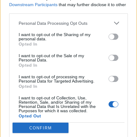
τα ΡΜ2,5.
Downstream Participants
that may further disclose it to other
third parties.
Η μελέτη έδειξε ακόμα ότι ο κίνδυνος
καρδιοπάθειας αυξανόταν κατά 81% στις
Personal Data Processing Opt Outs
γυναίκες που εκτίθεντο για μήνες και χρόνια
I want to opt-out of the Sharing of my
στην ατμοσφαιρική ρύπανση. Δεν ίσχυε όμως το
personal data.
Opted In
ίδιο για τους άνδρες.
I want to opt-out of the Sale of my
Πώς μπορεί όμως η ατμοσφαιρική ρύπανση να
Personal Data.
Opted In
σχετίζεται με τις στενώσεις στις στεφανιαίες
αρτηρίες της καρδιάς; Η αιτία είναι το γεγονός
I want to opt-out of processing my
Personal Data for Targeted Advertising.
ότι οι μικροσκοπικοί ρύποι προκαλούν
Opted In
φλεγμονή στην καρδιά και βλάπτουν την
I want to opt-out of Collection, Use,
λειτουργία των αιμοφόρων αγγείων. Μπορεί
Retention, Sale, and/or Sharing of my
επίσης να ενεργοποιούν μοριακούς
Personal Data that Is Unrelated with the
Purposes for which it was collected.
μηχανισμούς που συμβάλλουν στην θρόμβωση
Opted Out
του αίματος, εκτιμούν οι ερευνητές.
CONFIRM
Φωτογραφία: iStock