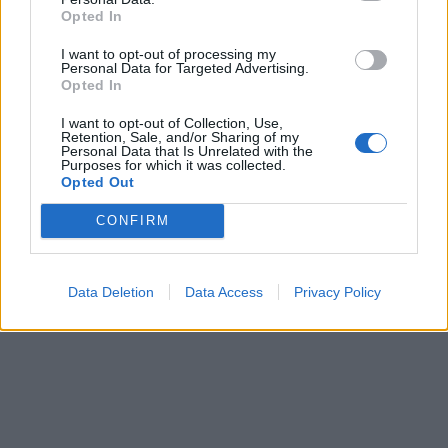
Αττική – Τι ζητά από τις Αρχές
Opted In
I want to opt-out of processing my
Personal Data for Targeted Advertising.
Opted In
ΔΙΑΤΡΟΦΗ
07 Αυγούστου 2026
19:06
I want to opt-out of Collection, Use,
Retention, Sale, and/or Sharing of my
Κεχρί: Πώς μια ενισχυμένη ποικιλία μπορεί να
Personal Data that Is Unrelated with the
Purposes for which it was collected.
«γεμίσει» σίδηρο τα παιδιά, χωρίς παρενέργειες
Opted Out
CONFIRM
Data Deletion
Data Access
Privacy Policy