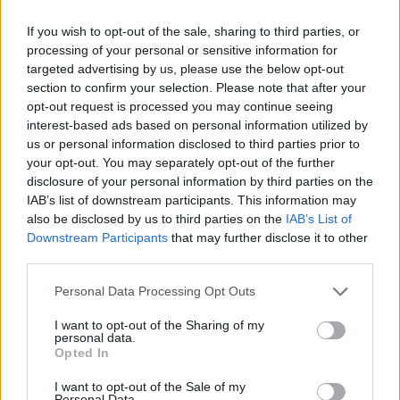
If you wish to opt-out of the sale, sharing to third parties, or
processing of your personal or sensitive information for
targeted advertising by us, please use the below opt-out
section to confirm your selection. Please note that after your
opt-out request is processed you may continue seeing
ΡΟΗ ΕΙΔΗΣΕΩΝ
interest-based ads based on personal information utilized by
us or personal information disclosed to third parties prior to
your opt-out. You may separately opt-out of the further
disclosure of your personal information by third parties on the
IAB’s list of downstream participants. This information may
ΥΓΕΙΑ
07 Αυγούστου 2026
20:01
also be disclosed by us to third parties on the
IAB’s List of
Downstream Participants
that may further disclose it to other
Καύσωνας: Οι κίνδυνοι για όσους κάνουν θεραπεία
third parties.
για διαβήτη και παχυσαρκία
Personal Data Processing Opt Outs
I want to opt-out of the Sharing of my
personal data.
Opted In
ΕΙΔΗΣΕΙΣ
07 Αυγούστου 2026
19:33
I want to opt-out of the Sale of my
ΙΣΑ: «Καμπανάκι» για τον ιό του Δυτικού Νείλου στην
Personal Data.