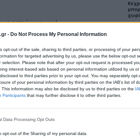
Κεχρ
μπορ
χωρί
ς με σαπούνι και νερό.
 κόψιμο στο δέρμα με δροσερό νερό για να
.gr -
Do Not Process My Personal Information
υχόν άλλα σκουπιδάκια. Κρατήστε την
νο νερό. Χρησιμοποιήστε σαπούνι για να
ΕΙΔΗ
to opt-out of the sale, sharing to third parties, or processing of your per
formation for targeted advertising by us, please use the below opt-out s
Άδων
ποιήσετε ισχυρότερα διαλύματα καθαρισμού,
r selection. Please note that after your opt-out request is processed y
προσ
eing interest-based ads based on personal information utilized by us or
Ακτι
όνου (οξυζενέ), ιώδιο, ή οινόπνευμα, για
disclosed to third parties prior to your opt-out. You may separately opt-
νιά, καθώς μπορεί να ερεθίσουν την πληγή.
losure of your personal information by third parties on the IAB’s list of
αι αρκετό.
. This information may also be disclosed by us to third parties on the
IA
Participants
that may further disclose it to other third parties.
ΥΓΕΙ
 μπορεί να βοηθήσει καθαρίσει η πληγή. Τα
Εξάν
αλλε
l Data Processing Opt Outs
ς συνήθως σταματούν να αιμορραγούν από
εξηγ
κεφάλι ή στο χέρι μπορεί να αιμορραγεί
o opt-out of the Sharing of my personal data.
οι περιοχές έχουν πολλά αιμοφόρα αγγεία.