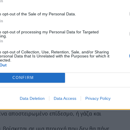
In
αγία, πιέστε απαλά και σταθερή με ένα
στε να κρατάτε την πίεση σταθερά.
o opt-out of the Sale of my Personal Data.
ασμα ή τη γάζα για να ελέγξετε την πληγή,
In
ξιμο του αίματος στο σημείο και η πληγή θα
to opt-out of processing my Personal Data for Targeted
έου. Εάν το αίμα διαπερνάει το ύφασμα/γάζα,
ing.
In
σματος από πάνω και διατηρείστε την
o opt-out of Collection, Use, Retention, Sale, and/or Sharing
ersonal Data that Is Unrelated with the Purposes for which it
ι σας, μπορείτε να επιβραδύνετε την
lected.
Out
 τραύμα πάνω από το κεφάλι σας.
 αίμα, ή αν δεν σταματάει η αιμορραγία,
CONFIRM
έσως.
Data Deletion
Data Access
Privacy Policy
μορραγία και η πληγή είναι καθαρή, θα
ένα αποστειρωμένο επίδεσμο, ή γάζα και
ι βρίσκεται σε μια περιοχή που δεν θα πάνε