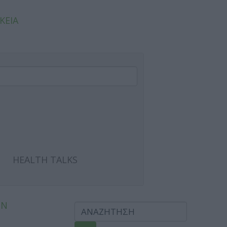
ΚΕΙΑ
HEALTH TALKS
ΩΝ