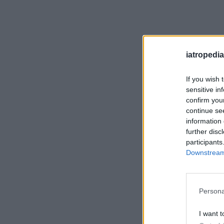
iatropedia
If you wish 
sensitive in
confirm you
continue se
information 
further disc
participants
Downstream 
Persona
I want t