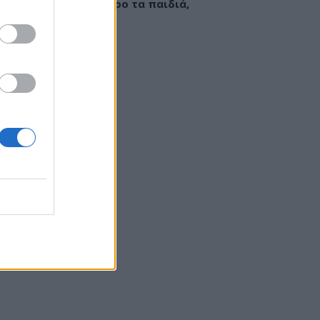
εί να «γεμίσει» σίδηρο τα παιδιά,
ς παρενέργειες