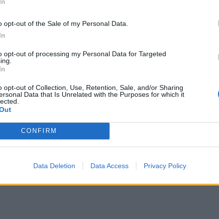
In
μπορ
χωρί
o opt-out of the Sale of my Personal Data.
In
to opt-out of processing my Personal Data for Targeted
ing.
In
o opt-out of Collection, Use, Retention, Sale, and/or Sharing
ersonal Data that Is Unrelated with the Purposes for which it
lected.
Out
CONFIRM
Data Deletion
Data Access
Privacy Policy