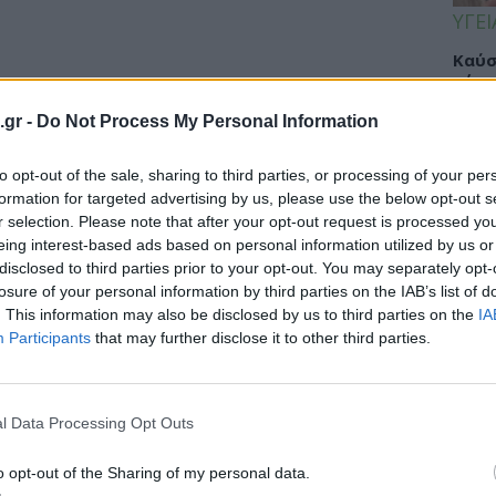
ΥΓΕΙ
Καύσ
κάνο
παχ
.gr -
Do Not Process My Personal Information
to opt-out of the sale, sharing to third parties, or processing of your per
formation for targeted advertising by us, please use the below opt-out s
ΕΙΔΗ
r selection. Please note that after your opt-out request is processed y
eing interest-based ads based on personal information utilized by us or
ΙΣΑ:
disclosed to third parties prior to your opt-out. You may separately opt-
Νείλ
losure of your personal information by third parties on the IAB’s list of
Αρχέ
. This information may also be disclosed by us to third parties on the
IA
Participants
that may further disclose it to other third parties.
ΔΙΑ
l Data Processing Opt Outs
19:0
o opt-out of the Sharing of my personal data.
Κεχρ