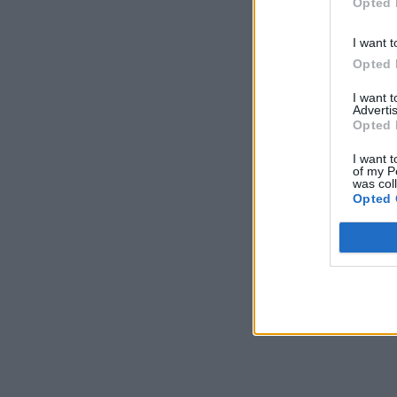
Opted 
I want t
Opted 
I want 
Advertis
Opted 
I want t
of my P
was col
Opted 