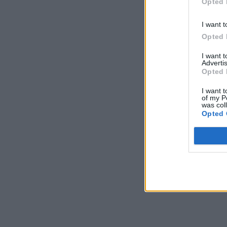
Opted 
I want t
Opted 
I want 
Advertis
Opted 
I want t
of my P
was col
Opted 