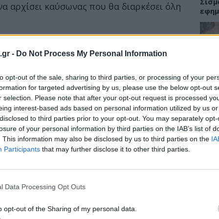
Σισμ
να αρχίσει καύσωνας που θα διαρκέσει όλη
εφημ
ημαντικό να λαμβάνουμε μέτρα που θα
ώστε να αντεπεξέλθει στις δυσκολίες που
.gr -
Do Not Process My Personal Information
ΠΑΙΔ
to opt-out of the sale, sharing to third parties, or processing of your per
Σταφ
ετίζονται με τη ζέστη είναι σε μεγάλο βαθμό
καλο
formation for targeted advertising by us, please use the below opt-out s
απαιτούμενα μέτρα προστασία
ς»,
λέει ο Dr.
στα 
r selection. Please note that after your opt-out request is processed y
ικανικής Εταιρείας Καρδιάς (ΑΗΑ)
. «
Αυτά
eing interest-based ads based on personal information utilized by us or
disclosed to third parties prior to your opt-out. You may separately opt-
ά για τα νήπια και τους ηλικιωμένους. Το ίδιο
losure of your personal information by third parties on the IAB’s list of
, παχυσαρκία ή ιστορικό καρδιοπάθειας ή
. This information may also be disclosed by us to third parties on the
IA
TIPS
Participants
that may further disclose it to other third parties.
Ελλη
από 
στο 
l Data Processing Opt Outs
o opt-out of the Sharing of my personal data.