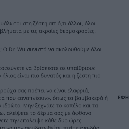
ευάλωτοι στη ζέστη απ’ ό,τι άλλοι, όλοι
βλήματα με τις ακραίες θερμοκρασίες,
; Ο Dr. Wu συνιστά να ακολουθούμε όλοι
ποφεύγετε να βρίσκεστε σε υπαίθριους
 ήλιος είναι πιο δυνατός και η ζέστη πιο
 ρούχα σας πρέπει να είναι ελαφριά,
ΕΦΗ
α που «αναπνέουν», όπως τα βαμβακερά ή
ιδρώτα. Μην ξεχνάτε το καπέλο και τα
έξω, αλείψετε το δέρμα σας με άφθονο
ετε την επάλειψη κάθε δύο ώρες.
Για να μην αφυδατωθείτε, πιείτε ένα-δύο