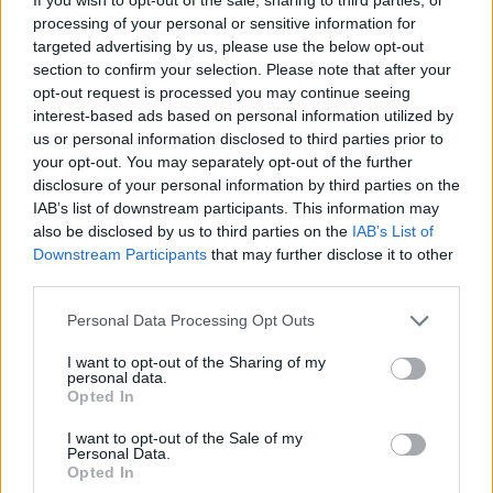
Αντιβακτηριακές αλοιφές και κρέμες
processing of your personal or sensitive information for
Τζελ για τα ηλιακά εγκαύματα (πχ αλόη)
targeted advertising by us, please use the below opt-out
Αντικνησμώδη ή αντιφλεγμονώδη αλοιφή ή
section to confirm your selection. Please note that after your
opt-out request is processed you may continue seeing
κρέμα (στικ για τσιμπήματα εντόμων)
interest-based ads based on personal information utilized by
Κολλύριο
us or personal information disclosed to third parties prior to
Εξεταστικά γάντια
your opt-out. You may separately opt-out of the further
Στιγμιαία κομπρέσα / παγοκύστη
disclosure of your personal information by third parties on the
IAB’s list of downstream participants. This information may
Άλλα σημαντικά είδη
also be disclosed by us to third parties on the
IAB’s List of
Downstream Participants
that may further disclose it to other
Εντομοαπωθητικά
third parties.
Αντιηλιακό
Personal Data Processing Opt Outs
Χειρουργικές μάσκες
Τσιμπηδάκι φρυδιών (για να βγάλετε
I want to opt-out of the Sharing of my
personal data.
αγκάθια από αχινούς ή κεντρί μέλισσας)
Opted In
Αντιβακτηριακά μαντηλάκια χεριών και
αλκοολούχο απολυμαντικό χεριών
I want to opt-out of the Sale of my
Personal Data.
Opted In
Φωτογραφία iStock