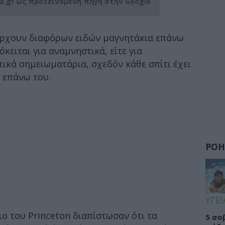
ia.gr ως προτεινόμενη πηγή στην Google
άρχουν διαφόρων ειδών μαγνητάκια επάνω
όκειται για αναμνηστικά, είτε για
ητικά σημειωματάρια, σχεδόν κάθε σπίτι έχει
 επάνω του.
ΡΟΗ
ΥΓΕΙ
ο του Princeton διαπίστωσαν ότι τα
5 σο