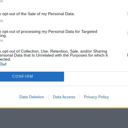
 φαγητά, ή, εν πάση περιπτώσει, να τα κάνει
In
o opt-out of the Sale of my Personal Data.
In
to opt-out of processing my Personal Data for Targeted
ing.
In
o opt-out of Collection, Use, Retention, Sale, and/or Sharing
ersonal Data that Is Unrelated with the Purposes for which it
lected.
Out
CONFIRM
Data Deletion
Data Access
Privacy Policy