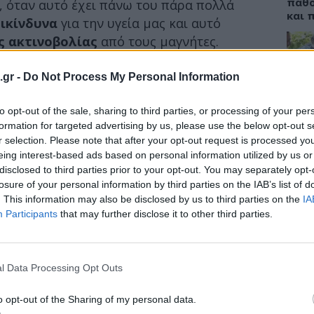
πάθο
, όταν αυτό έχει πάνω του πάρα πολλά
και 
πικίνδυνα
για την υγεία μας και αυτό
ς ακτινοβολίας
από τους μαγνήτες.
ες δύο ομάδες ποντικών. Την μια ομάδα την
.gr -
Do Not Process My Personal Information
σαν σε ένα ψυγείο δίχως διακοσμητικά
ΔΙΑ
ιζαν με τρόφιμα που διατηρούσαν σε ένα
18:3
to opt-out of the sale, sharing to third parties, or processing of your per
μαγνητάκια στην πόρτα του. Εκείνο που
formation for targeted advertising by us, please use the below opt-out s
Συνε
τέλος της έρευνας διαπίστωσαν πως οι
r selection. Please note that after your opt-out request is processed y
Mind
eing interest-based ads based on personal information utilized by us or
αλλά
πό το ψυγείο με τα μαγνητάκια,
disclosed to third parties prior to your opt-out. You may separately opt-
 περισσότερες πιθανότητες να
losure of your personal information by third parties on the IAB’s list of
ό όγκο.
Και αυτό γιατί τα φαγητά τους
. This information may also be disclosed by us to third parties on the
IA
πό την ηλεκτρομαγνητική ακτινοβολία των
Participants
that may further disclose it to other third parties.
ΥΓΕΙ
Άνοι
 οι μαγνήτες που έρχονται σε επαφή με μια
νόσο
l Data Processing Opt Outs
υπερπολλαπλασιάζουν την ακτινοβολία τους
στη 
 αποτέλεσμα αυτή να διαπερνά την πόρτα
o opt-out of the Sharing of my personal data.