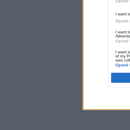
Opted 
I want t
Opted 
I want 
Advertis
Opted 
I want t
of my P
was col
Opted 