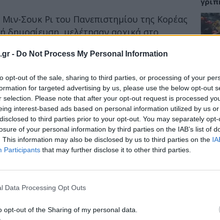
γρίπ
ν Μιν-Σουκ Ρι του Πανεπιστημίου της Κορέας
κή δημοσίευση, μελέτησαν αρχικά στο
τικότητα της ουσίας έναντι 20
ΕΙΔΗ
.gr -
Do Not Process My Personal Information
 μεταξύ των οποίων σαλμονέλα,
Σαμο
to opt-out of the sale, sharing to third parties, or processing of your per
διάσ
σε πραγματικές συνθήκες με 16 εθελοντές,
δύσβ
formation for targeted advertising by us, please use the below opt-out s
r selection. Please note that after your opt-out request is processed y
ια τους επί μισό λεπτό σε ζεστό νερό,
eing interest-based ads based on personal information utilized by us or
ποτελεσματικότητα στα σαπούνια με
disclosed to third parties prior to your opt-out. You may separately opt-
ά σαπούνια.
losure of your personal information by third parties on the IAB’s list of
ΥΓΕΙ
. This information may also be disclosed by us to third parties on the
IA
ιπτώσεις ήταν ότι δεν υπάρχει κάποια άξια
Participants
that may further disclose it to other third parties.
5 σο
 σαπούνια, δηλαδή το αντιβακτηριακό και
πάθο
 εκτέθηκαν σε τρικλοζάνη για πάνω από
και 
αφορά στην αποτελεσματικότητα, αλλά
l Data Processing Opt Outs
κεί ελάχιστα δευτερόλεπτα.
o opt-out of the Sharing of my personal data.