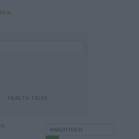
ΚΕΙΑ
HEALTH TALKS
ΩΝ