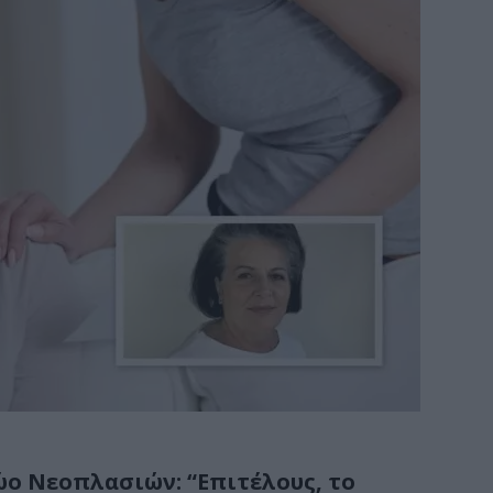
ώο Νεοπλασιών: “Επιτέλους, το