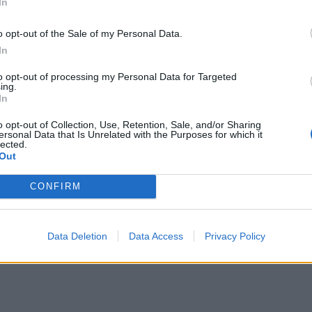
In
αλλε
εξηγ
o opt-out of the Sale of my Personal Data.
In
to opt-out of processing my Personal Data for Targeted
ing.
αγνωστικών οι ασθενείς: “Θα
In
ν νοσοκομείων”, λένε
o opt-out of Collection, Use, Retention, Sale, and/or Sharing
ersonal Data that Is Unrelated with the Purposes for which it
ι θυμωμένοι δηλώνουν οι ασθενείς που για
lected.
Out
ο ρόλο του “μοχλού πίεσης”,...
CONFIRM
Data Deletion
Data Access
Privacy Policy