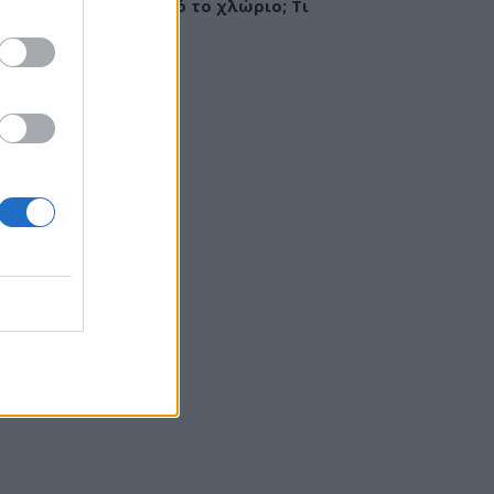
ργία ή ερεθισμός από το χλώριο; Τι
εί αλλεργιολόγος