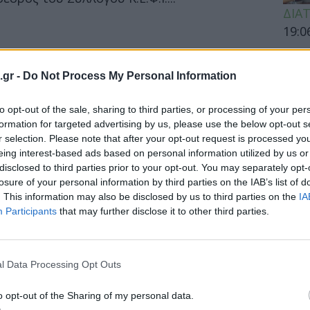
ΔΙΑ
19:0
Κεχρ
μπορ
.gr -
Do Not Process My Personal Information
χωρί
to opt-out of the sale, sharing to third parties, or processing of your per
formation for targeted advertising by us, please use the below opt-out s
r selection. Please note that after your opt-out request is processed y
ΕΙΔΗ
eing interest-based ads based on personal information utilized by us or
disclosed to third parties prior to your opt-out. You may separately opt-
οί για την διανομή ακριβών
Άδων
losure of your personal information by third parties on the IAB’s list of
ενείς
προσ
. This information may also be disclosed by us to third parties on the
IA
Ακτι
Participants
that may further disclose it to other third parties.
ι ο κλάδος των φαρμακοποιών με αφορμή
 Υπουργείο Υγείας, της...
l Data Processing Opt Outs
ΥΓΕΙ
o opt-out of the Sharing of my personal data.
Εξάν