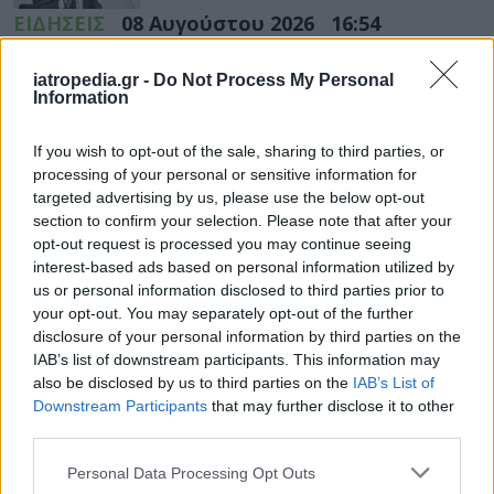
ΕΙΔΗΣΕΙΣ
08 Αυγούστου 2026
16:54
Γεωργιάδης: Αιχμηρή ανάρτηση για συνδικαλιστή που
iatropedia.gr -
Do Not Process My Personal
μιλούσε για «διάλυση» του ΕΣΥ και αργότερα
Information
ευχαρίστησε το Μποδοσάκειο
If you wish to opt-out of the sale, sharing to third parties, or
processing of your personal or sensitive information for
targeted advertising by us, please use the below opt-out
ΥΓΕΙΑ
08 Αυγούστου 2026
15:01
section to confirm your selection. Please note that after your
opt-out request is processed you may continue seeing
Το φαρμακείο των διακοπών: Τι να πάρετε μαζί σας
interest-based ads based on personal information utilized by
για πονοκέφαλο, αλλεργίες, δυσπεψία και τραύματα
us or personal information disclosed to third parties prior to
your opt-out. You may separately opt-out of the further
disclosure of your personal information by third parties on the
IAB’s list of downstream participants. This information may
also be disclosed by us to third parties on the
IAB’s List of
ΥΓΕΙΑ
08 Αυγούστου 2026
13:03
Downstream Participants
that may further disclose it to other
Tanmaxxing: Δερματολόγος προειδοποιεί για το νέο
third parties.
trend που στέλνει τη Gen Z στον ήλιο χωρίς
αντηλιακό
Personal Data Processing Opt Outs