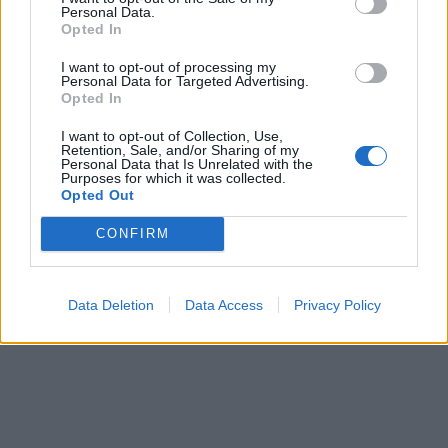
Personal Data.
ΙΣΑ: «Καμπανάκι» για τον ιό του Δυτικού Νείλου στην
Opted In
Αττική – Τι ζητά από τις Αρχές
I want to opt-out of processing my
Personal Data for Targeted Advertising.
Opted In
ΔΙΑΤΡΟΦΗ
07 Αυγούστου 2026
19:06
I want to opt-out of Collection, Use,
Retention, Sale, and/or Sharing of my
Personal Data that Is Unrelated with the
Κεχρί: Πώς μια ενισχυμένη ποικιλία μπορεί να
Purposes for which it was collected.
«γεμίσει» σίδηρο τα παιδιά, χωρίς παρενέργειες
Opted Out
CONFIRM
Data Deletion
Data Access
Privacy Policy