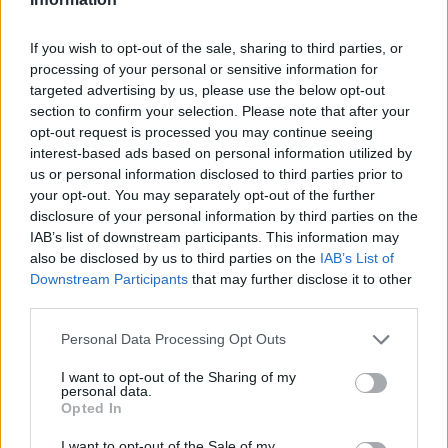
If you wish to opt-out of the sale, sharing to third parties, or
processing of your personal or sensitive information for
targeted advertising by us, please use the below opt-out
section to confirm your selection. Please note that after your
opt-out request is processed you may continue seeing
interest-based ads based on personal information utilized by
ΡΟΗ ΕΙΔΗΣΕΩΝ
us or personal information disclosed to third parties prior to
your opt-out. You may separately opt-out of the further
disclosure of your personal information by third parties on the
IAB’s list of downstream participants. This information may
also be disclosed by us to third parties on the
IAB’s List of
ΥΓΕΙΑ
07 Αυγούστου 2026
20:01
Downstream Participants
that may further disclose it to other
third parties.
Καύσωνας: Οι κίνδυνοι για όσους κάνουν θεραπεία
για διαβήτη και παχυσαρκία
Personal Data Processing Opt Outs
I want to opt-out of the Sharing of my
personal data.
Opted In
ΕΙΔΗΣΕΙΣ
07 Αυγούστου 2026
19:33
I want to opt-out of the Sale of my